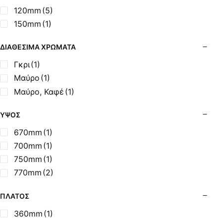
Σόμπες Ξύλου από Ατσάλι με Φούρνο
120mm
(5)
Σόμπες Πετρελαίου (Alfatherm)
150mm
(1)
Σόμπες Πετρελαίου (Asikis Super Alfa)
Σόμπες Πετρελαίου (Assos)
ΔΙΑΘΈΣΙΜΑ ΧΡΏΜΑΤΑ
Σόμπες Πετρελαίου (StarStoves)
Γκρι
(1)
Σόμπες Πετρελαίου (ThermoSteel)
Μαύρο
(1)
Σόμπες Πετρελαίου (ΟΒΕΛ)
Μαύρο, Καφέ
(1)
Σόμπες Πετρελαίου Αερόθερμες (Agorastos)
Σόμπες Πετρελαίου Αερόθερμες Ρ (Thermiki)
ΎΨΟΣ
Σόμπες Υγραερίου
670mm
(1)
Σούβλες - Εργαλεία Ψησίματος BBQ
700mm
(1)
Σχάρες Ψησίματος
750mm
(1)
Σωλήνες (Μπουριά), Εξαρτήματα Σόμπας
770mm
(2)
Τζάκια - Εστίες
Τζακόσομπες
ΠΛΆΤΟΣ
Ψησταριές
360mm
(1)