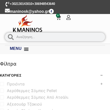
+302130143010
+306948543640
maninosk@yahoo.gr
0
MENU
Φίλτρα
ΚΑΤΗΓΟΡΊΕΣ
Προιόντα
Αερόθερμες Σόμπες Pellet
Αερόθερμες Σόμπες Από Ατσάλι
Αξεσουάρ Τζακιού