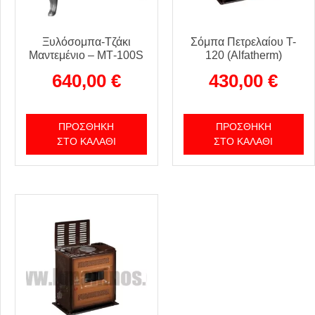
Ξυλόσομπα-Τζάκι
Σόμπα Πετρελαίου T-
Μαντεμένιο – ΜΤ-100S
120 (Alfatherm)
640,00
€
430,00
€
ΠΡΟΣΘΉΚΗ
ΠΡΟΣΘΉΚΗ
ΣΤΟ ΚΑΛΆΘΙ
ΣΤΟ ΚΑΛΆΘΙ