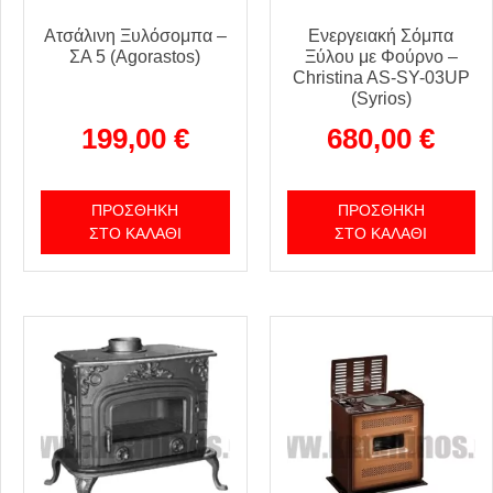
Ατσάλινη Ξυλόσομπα –
Ενεργειακή Σόμπα
ΣΑ 5 (Agorastos)
Ξύλου με Φούρνο –
Christina AS-SY-03UP
(Syrios)
199,00
€
680,00
€
ΠΡΟΣΘΉΚΗ
ΠΡΟΣΘΉΚΗ
ΣΤΟ ΚΑΛΆΘΙ
ΣΤΟ ΚΑΛΆΘΙ