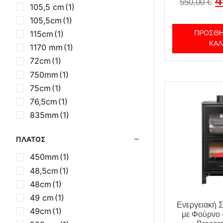
4
550,00
€
105,5 cm
(1)
105,5cm
(1)
115cm
(1)
ΠΡΟΣΘΉ
ΚΑΛ
1170 mm
(1)
72cm
(1)
750mm
(1)
75cm
(1)
76,5cm
(1)
835mm
(1)
88cm
(1)
ΠΛΆΤΟΣ
900mm
(1)
905mm
(1)
450mm
(1)
90cm
(1)
48,5cm
(1)
91,5cm
(1)
48cm
(1)
91cm
(2)
49 cm
(1)
Ενεργειακή 
92cm
(1)
49cm
(1)
με Φούρνο 