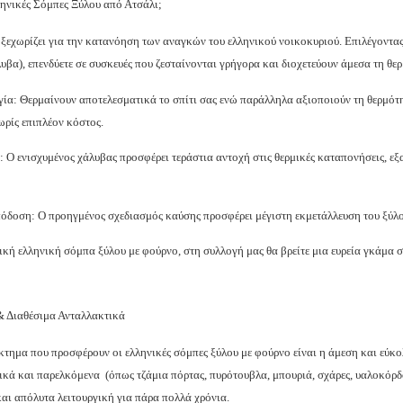
λληνικές Σόμπες Ξύλου από Ατσάλι;
ξεχωρίζει για την κατανόηση των αναγκών του ελληνικού νοικοκυριού. Επιλέγοντας
υβα), επενδύετε σε συσκευές που ζεσταίνονται γρήγορα και διοχετεύουν άμεσα τη θε
γία: Θερμαίνουν αποτελεσματικά το σπίτι σας ενώ παράλληλα αξιοποιούν τη θερμότη
ωρίς επιπλέον κόστος.
 Ο ενισχυμένος χάλυβας προσφέρει τεράστια αντοχή στις θερμικές καταπονήσεις, εξ
όδοση: Ο προηγμένος σχεδιασμός καύσης προσφέρει μέγιστη εκμετάλλευση του ξύλο
νική ελληνική σόμπα ξύλου με φούρνο, στη συλλογή μας θα βρείτε μια ευρεία γκάμα 
& Διαθέσιμα Ανταλλακτικά
κτημα που προσφέρουν οι ελληνικές σόμπες ξύλου με φούρνο είναι η άμεση και εύ
ικά και παρελκόμενα
(όπως τζάμια πόρτας, πυρότουβλα, μπουριά, σχάρες, υαλοκόρδ
αι απόλυτα λειτουργική για πάρα πολλά χρόνια.