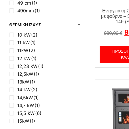
49 cm
(1)
490mm
(1)
Ενεργειακή 
με φούρνο – 
49cm
(1)
14F (S
ΘΕΡΜΙΚΉ ΙΣΧΎΣ
523mm
(1)
9
980,00
€
52cm
(1)
10 kW
(2)
53 cm
(1)
11 kW
(1)
53,5cm
(1)
11kW
(2)
ΠΡΟΣΘΉ
53cm
(4)
ΚΑΛ
12 kW
(1)
55cm
(1)
12,23 kW
(1)
560mm
(1)
12,5kW
(1)
13kW
(1)
14 kW
(2)
14,5kW
(1)
14,7 kW
(1)
15,5 kW
(6)
15kW
(1)
16,5kW
(1)