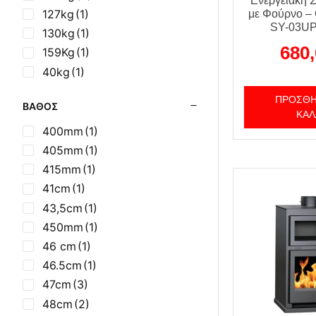
Ενεργειακή 
85,5cm
(1)
127kg
(1)
με Φούρνο – 
SY-03UP 
130kg
(1)
680
159Kg
(1)
40kg
(1)
68kg
(1)
ΠΡΟΣΘΉ
ΒΆΘΟΣ
70kg
(1)
ΚΑΛ
90kg
(3)
400mm
(1)
94kg
(3)
405mm
(1)
97 kg
(1)
415mm
(1)
98Kg
(1)
41cm
(1)
43,5cm
(1)
450mm
(1)
46 cm
(1)
46.5cm
(1)
47cm
(3)
48cm
(2)