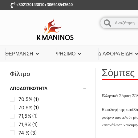
+302130143010
+306948543640
ΘΈΡΜΑΝΣΗ
ΨΉΣΙΜΟ
ΔΙΆΦΟΡΑ ΕΊΔΗ
Σόμπες 
Φίλτρα
ΑΠΟΔΟΤΙΚΌΤΗΤΑ
Ελληνικές Σόμπες Ξύ
70,5%
(1)
70,9%
(1)
Η επιλογή της κατάλλ
71,5%
(1)
φούρνο αποτελούν μία
71,6%
(1)
κατανάλωση καύσιμης
74 %
(3)