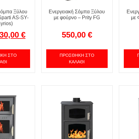
Σόμπα Ξύλου
Ενεργειακή Σόμπα Ξύλου
Ενερ
Sparti AS-SY-
με φούρνο – Prity FG
με 
yrios)
30,00
€
550,00
€
ΚΗ ΣΤΟ
ΠΡΟΣΘΉΚΗ ΣΤΟ
ΆΘΙ
ΚΑΛΆΘΙ