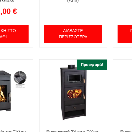
o Glass
(Arte)
0,00
€
ΚΗ ΣΤΟ
ΔΙΑΒΆΣΤΕ
ΆΘΙ
ΠΕΡΙΣΣΌΤΕΡΑ
Προσφορά!