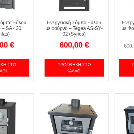
Σόμπα Ξύλου
Ενεργειακή Σόμπα Ξύλου
Ενερ
 – SA 420
με φούρνο – Tegea AS-SY-
με Φο
ilas)
02 (Syrios)
,00
€
600,00
€
600
ΚΗ ΣΤΟ
ΠΡΟΣΘΉΚΗ ΣΤΟ
ΆΘΙ
ΚΑΛΆΘΙ