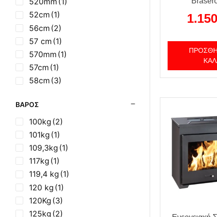
93 cm
(2)
Braser
520mm
(1)
930mm
(1)
52cm
(1)
1.15
93cm
(1)
56cm
(2)
960mm
(1)
57 cm
(1)
ΠΡΟΣΘΉ
570mm
(1)
ΚΑΛ
57cm
(1)
58cm
(3)
59 cm
(1)
ΒΆΡΟΣ
650mm
(1)
68cm
(1)
100kg
(2)
690mm
(1)
101kg
(1)
695mm
(1)
109,3kg
(1)
69cm
(1)
117kg
(1)
700mm
(1)
119,4 kg
(1)
74cm
(1)
120 kg
(1)
82cm
(1)
120Kg
(3)
83,5cm
(1)
125kg
(2)