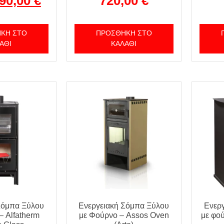
90,00
€
720,00
€
ΚΗ ΣΤΟ
ΠΡΟΣΘΉΚΗ ΣΤΟ
ΆΘΙ
ΚΑΛΆΘΙ
Σόμπα Ξύλου
Ενεργειακή Σόμπα Ξύλου
Ενερ
– Alfatherm
με Φούρνο – Assos Oven
με φο