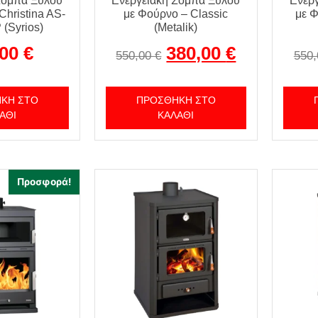
Σόμπα Ξύλου
Ενεργειακή Σόμπα Ξύλου
Ενερ
Christina AS-
με Φούρνο – Classic
με 
(Syrios)
(Metalik)
,00
€
380,00
€
550,00
€
550
ΚΗ ΣΤΟ
ΠΡΟΣΘΉΚΗ ΣΤΟ
ΆΘΙ
ΚΑΛΆΘΙ
Προσφορά!