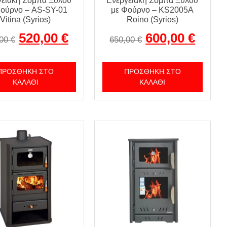
γειακή Σόμπα Ξύλου
Ενεργειακή Σόμπα Ξύλου
Φούρνο – AS-SY-01
με Φούρνο – KS2005A
Vitina (Syrios)
Roino (Syrios)
520,00
€
600,00
€
,00
€
650,00
€
ΠΡΟΣΘΉΚΗ ΣΤΟ
ΠΡΟΣΘΉΚΗ ΣΤΟ
ΚΑΛΆΘΙ
ΚΑΛΆΘΙ