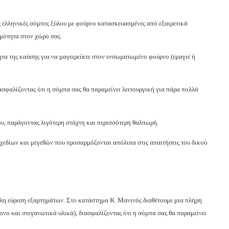
 ελληνικές σόμπες ξύλου με φούρνο κατασκευασμένες από εξαιρετικά
ρμότητα στον χώρο σας.
τα της καύσης για να μαγειρεύετε στον ενσωματωμένο φούρνο (εμαγιέ ή
ασφαλίζοντας ότι η σόμπα σας θα παραμείνει λειτουργική για πάρα πολλά
υ, παράγοντας λιγότερη στάχτη και περισσότερη θαλπωρή.
σχεδίων και μεγεθών που προσαρμόζονται απόλυτα στις απαιτήσεις του δικού
κολη εύρεση εξαρτημάτων. Στο κατάστημα Κ. Μανινός
δ
ιαθέτουμε μια πλήρη
ονο και στεγανωτικά υλικά), διασφαλίζοντας ότι η σόμπα σας θα παραμείνει