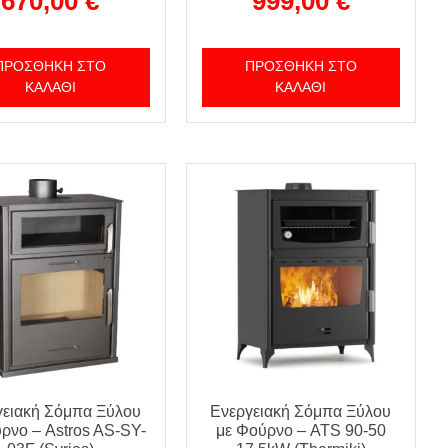
670,00
€
999,00
€
ΠΡΟΣΘΉΚΗ ΣΤΟ
ΠΡΟΣΘΉΚΗ ΣΤΟ
ΚΑΛΆΘΙ
ΚΑΛΆΘΙ
γειακή Σόμπα Ξύλου
Ενεργειακή Σόμπα Ξύλου
ύρνο – Astros AS-SY-
με Φούρνο – ATS 90-50