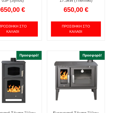
03F (Syrios)
17.5kW (Thermiki)
650,00
€
650,00
€
ΠΡΟΣΘΉΚΗ ΣΤΟ
ΠΡΟΣΘΉΚΗ ΣΤΟ
ΚΑΛΆΘΙ
ΚΑΛΆΘΙ
Προσφορά!
Προσφορά!