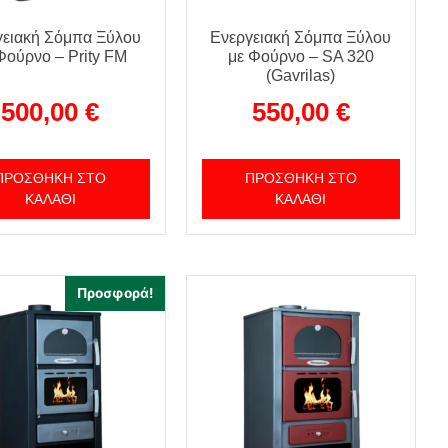
γειακή Σόμπα Ξύλου
Ενεργειακή Σόμπα Ξύλου
Φούρνο – Prity FM
με Φούρνο – SA 320
(Gavrilas)
500,00
€
550,00
€
ΠΡΟΣΘΉΚΗ ΣΤΟ
ΠΡΟΣΘΉΚΗ ΣΤΟ
ΚΑΛΆΘΙ
ΚΑΛΆΘΙ
Προσφορά!