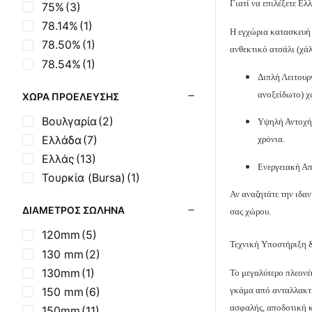
Γιατί να επιλέξετε Ε
75%
(3)
78.14%
(1)
Η εγχώρια κατασκευή 
78.50%
(1)
ανθεκτικό ατσάλι (χάλ
78.54%
(1)
Διπλή Λειτουρ
ανοξείδωτο) χ
ΧΏΡΑ ΠΡΟΈΛΕΥΣΗΣ
Βουλγαρία
(2)
Υψηλή Αντοχή:
Ελλάδα
(7)
χρόνια.
Ελλάς
(13)
Ενεργειακή Απ
Τουρκία (Bursa)
(1)
Αν αναζητάτε την ιδα
ΔΙΆΜΕΤΡΟΣ ΣΩΛΉΝΑ
σας χώρου.
120mm
(5)
Τεχνική Υποστήριξη 
130 mm
(2)
130mm
(1)
Το μεγαλύτερο πλεονέ
150 mm
(6)
γκάμα από ανταλλακτ
ασφαλής, αποδοτική κ
150mm
(11)