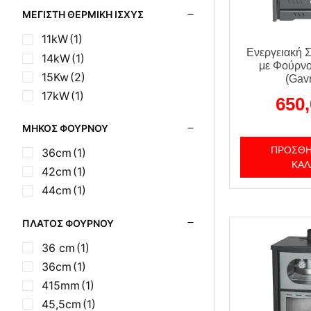
ΜΈΓΙΣΤΗ ΘΕΡΜΙΚΉ ΙΣΧΎΣ
16kW
(2)
17.5kW
(1)
11kW
(1)
Ενεργειακή 
8kW
(1)
14kW
(1)
με Φούρνο
9kW
(1)
15Kw
(2)
(Gavr
17kW
(1)
650
ΜΉΚΟΣ ΦΟΎΡΝΟΥ
ΠΡΟΣΘΉ
36cm
(1)
ΚΑΛ
42cm
(1)
44cm
(1)
ΠΛΆΤΟΣ ΦΟΎΡΝΟΥ
36 cm
(1)
36cm
(1)
415mm
(1)
45,5cm
(1)