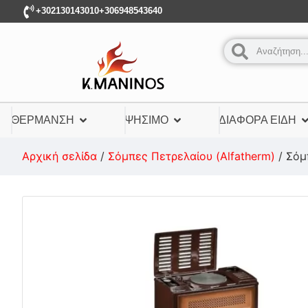
+302130143010
+306948543640
ΘΈΡΜΑΝΣΗ
ΨΉΣΙΜΟ
ΔΙΆΦΟΡΑ ΕΊΔΗ
Αρχική σελίδα
/
Σόμπες Πετρελαίου (Alfatherm)
/ Σόμ