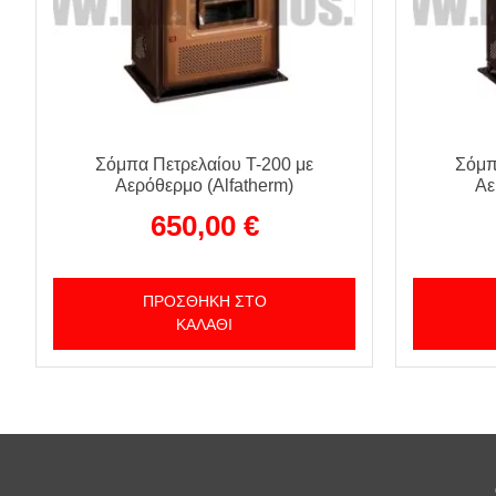
Σόμπα Πετρελαίου T-200 με
Σόμπ
Αερόθερμο (Alfatherm)
Αε
650,00
€
ΠΡΟΣΘΉΚΗ ΣΤΟ
ΚΑΛΆΘΙ