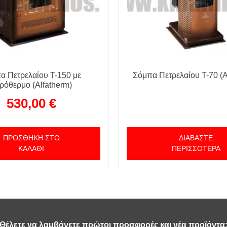
α Πετρελαίου T-150 με
Σόμπα Πετρελαίου T-70 (A
ρόθερμο (Alfatherm)
530,00
€
ΠΡΟΣΘΉΚΗ ΣΤΟ
ΔΙΑΒΆΣΤΕ
ΚΑΛΆΘΙ
ΠΕΡΙΣΣΌΤΕΡΑ
Θέλετε να λαμβάνετε πρώτοι προσφορές και νέα προϊόντα