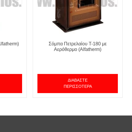
lfatherm)
Σόμπα Πετρελαίου T-180 με
Αερόθερμο (Alfatherm)
ΔΙΑΒΆΣΤΕ
ΠΕΡΙΣΣΌΤΕΡΑ
;