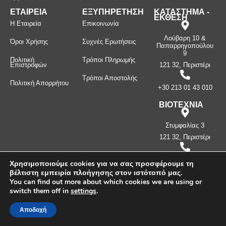
ΕΤΑΙΡΕΙΑ
ΕΞΥΠΗΡΕΤΗΣΗ
ΚΑΤΑΣΤΗΜΑ -
ΕΚΘΕΣΗ
Η Εταιρεία
Επικοινωνία
Λούβαρη 10 &
Όροι Χρήσης
Συχνές Ερωτήσεις
Παπαρρηγοπούλου
9
Πολιτική
Τρόποι Πληρωμής
Επιστροφών
121 32, Περιστέρι
Τρόποι Αποστολής
Πολιτική Απορρήτου
+30 213 01 43 010
ΒΙΟΤΕΧΝΙΑ
Στυμφαλίας 3
121 32, Περιστέρι
+30 210 57 87
Χρησιμοποιούμε cookies για να σας προσφέρουμε τη
397
βέλτιστη εμπειρία πλοήγησης στον ιστότοπό μας.
You can find out more about which cookies we are using or
switch them off in
settings
.
Πνευματικά δικαιώματα ©
2026
Μανίνος Λ. Κωνσταντίνος -
Λευκοσιδηρουργία. Με την επιφύλαξη παντός δικαιώματος.
Αποδοχή
Δημιουργήθηκε από την
CLC Web
.