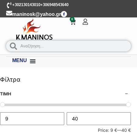
+302130143010
+306948543640
maninosk@yahoo.gr
0
MENU
Φίλτρα
ΤΙΜΉ
Price:
9 €
—
40 €