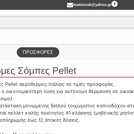
maninosk@yahoo.gr
ΠΡΟΣΦΟΡΕΣ
μες Σόμπες Pellet
ς Pellet αερόθερμες Ιταλίας σε τιμές προσφοράς.
ι η οικονομικότερη λύση για αυτόνομη θέρμανση σε οικι
σιμο).
κατάσταση μονωμένης διπλού τοιχώματος καπνοδόχου στι
ται πελλετ καλής ποιότητος Α1 κλάσσης (μηδενικής ρητίν
οπληρωμής έως 12 άτοκες δόσεις.