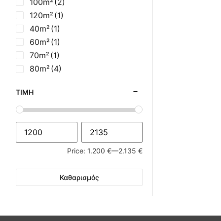
100m²
(2)
120m²
(1)
40m²
(1)
60m²
(1)
70m²
(1)
80m²
(4)
ΤΙΜΉ
Price:
1.200 €
—
2.135 €
Καθαρισμός