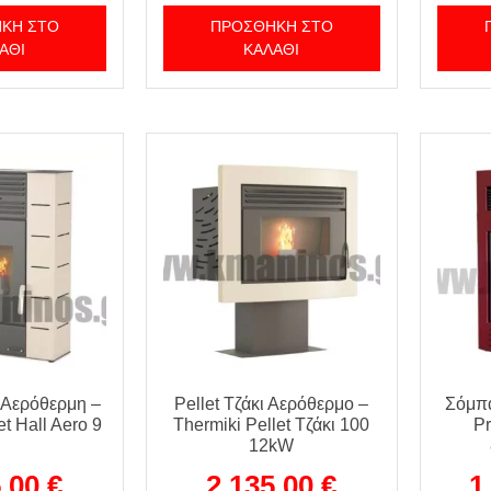
ΚΗ ΣΤΟ
ΠΡΟΣΘΉΚΗ ΣΤΟ
ΆΘΙ
ΚΑΛΆΘΙ
 Αερόθερμη –
Pellet Τζάκι Αερόθερμο –
Σόμπα
et Hall Aero 9
Thermiki Pellet Τζάκι 100
P
12kW
5,00
€
2.135,00
€
1