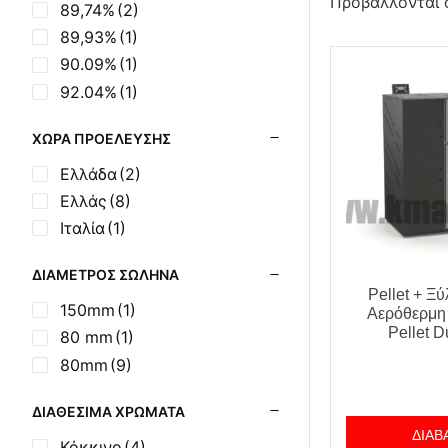
Προβάλλονται 
89,74%
(2)
89,93%
(1)
90.09%
(1)
92.04%
(1)
ΧΏΡΑ ΠΡΟΈΛΕΥΣΗΣ
Ελλάδα
(2)
Ελλάς
(8)
Ιταλία
(1)
ΔΙΆΜΕΤΡΟΣ ΣΩΛΉΝΑ
Pellet + Ξ
150mm
(1)
Αερόθερμη 
Pellet D
80 mm
(1)
80mm
(9)
ΔΙΑΘΈΣΙΜΑ ΧΡΏΜΑΤΑ
ΔΙΑΒ
Κόκκινο
(4)