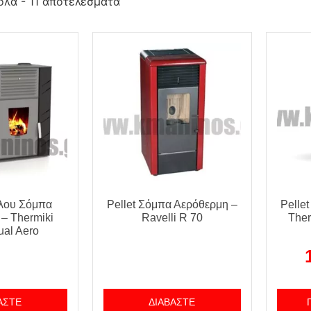
όλα - 11 αποτελέσματα
ύλου Σόμπα
Pellet Σόμπα Αερόθερμη –
Pelle
– Thermiki
Ravelli R 70
Ther
ual Aero
ΆΣΤΕ
ΔΙΑΒΆΣΤΕ