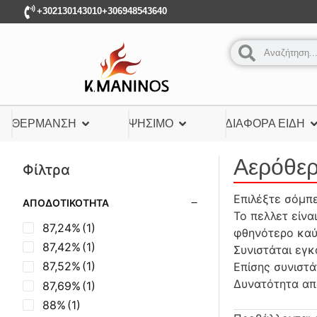
+302130143010
+306948543640
ΘΈΡΜΑΝΣΗ
ΨΉΣΙΜΟ
ΔΙΆΦΟΡΑ ΕΊΔΗ
Αερόθερ
Φίλτρα
Επιλέξτε σόμπε
ΑΠΟΔΟΤΙΚΌΤΗΤΑ
Το πελλετ είνα
87,24%
(1)
φθηνότερο καύ
87,42%
(1)
Συνιστάται εγ
87,52%
(1)
Επίσης συνιστά
Δυνατότητα απ
87,69%
(1)
88%
(1)