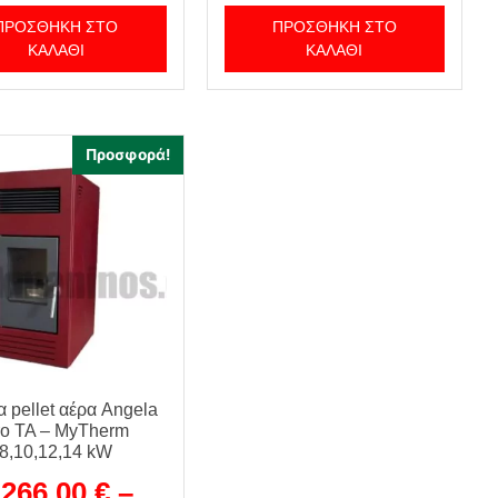
ΠΡΟΣΘΉΚΗ ΣΤΟ
ΠΡΟΣΘΉΚΗ ΣΤΟ
ΚΑΛΆΘΙ
ΚΑΛΆΘΙ
Προσφορά!
 pellet αέρα Angela
ro TA – MyTherm
8,10,12,14 kW
.266,00
€
–