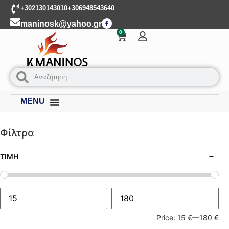
+302130143010
+306948543640
maninosk@yahoo.gr
0
MENU
Φίλτρα
ΤΙΜΉ
Price:
15 €
—
180 €