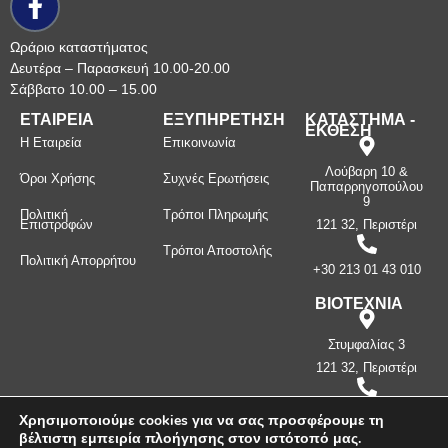
Ωράριο καταστήματος
Δευτέρα – Παρασκευή 10.00-20.00
Σάββατο 10.00 – 15.00
ΕΤΑΙΡΕΙΑ
ΕΞΥΠΗΡΕΤΗΣΗ
ΚΑΤΑΣΤΗΜΑ -
ΕΚΘΕΣΗ
Η Εταιρεία
Επικοινωνία
Λούβαρη 10 &
Όροι Χρήσης
Συχνές Ερωτήσεις
Παπαρρηγοπούλου
9
Πολιτική
Τρόποι Πληρωμής
Επιστροφών
121 32, Περιστέρι
Τρόποι Αποστολής
Πολιτική Απορρήτου
+30 213 01 43 010
ΒΙΟΤΕΧΝΙΑ
Στυμφαλίας 3
121 32, Περιστέρι
+30 210 57 87
Χρησιμοποιούμε cookies για να σας προσφέρουμε τη
397
βέλτιστη εμπειρία πλοήγησης στον ιστότοπό μας.