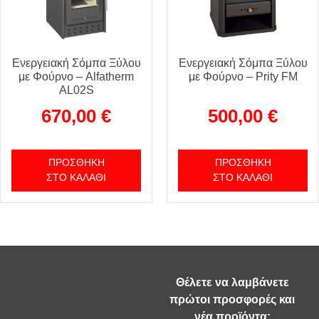
Ενεργειακή Σόμπα Ξύλου
Ενεργειακή Σόμπα Ξύλου
με Φούρνο – Alfatherm
με Φούρνο – Prity FM
AL02S
670,00
€
500,00
€
ΠΡΟΣΘΉΚΗ
ΠΡΟΣΘΉΚΗ
ΣΤΟ ΚΑΛΆΘΙ
ΣΤΟ ΚΑΛΆΘΙ
Θέλετε να λαμβάνετε
πρώτοι προσφορές και
νέα προϊόντα;