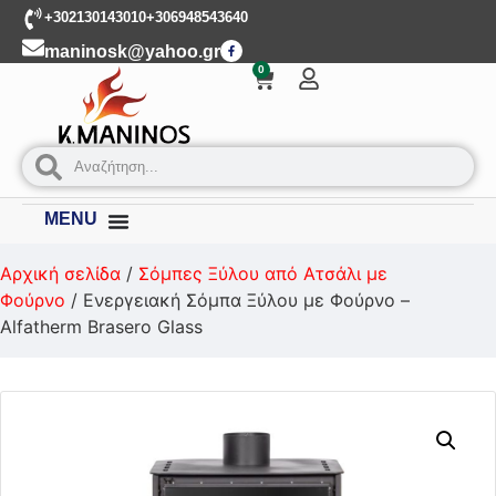
+302130143010
+306948543640
maninosk@yahoo.gr
0
MENU
Αρχική σελίδα
/
Σόμπες Ξύλου από Ατσάλι με
Φούρνο
/ Ενεργειακή Σόμπα Ξύλου με Φούρνο –
Alfatherm Brasero Glass