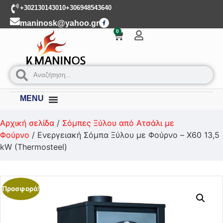
+302130143010
+306948543640
maninosk@yahoo.gr
0
MENU
Αρχική σελίδα
/
Σόμπες Ξύλου από Ατσάλι με
Φούρνο
/ Ενεργειακή Σόμπα Ξύλου με Φούρνο – X60 13,5
kW (Thermosteel)
Προσφορά!