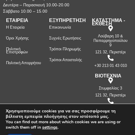
Δευτέρα – Παρασκευή 10.00-20.00
Σάββατο 10.00 – 15.00
ΕΤΑΙΡΕΙΑ
ΕΞΥΠΗΡΕΤΗΣΗ
ΚΑΤΑΣΤΗΜΑ -
ΕΚΘΕΣΗ
Η Εταιρεία
Επικοινωνία
Λούβαρη 10 &
Όροι Χρήσης
Συχνές Ερωτήσεις
Παπαρρηγοπούλου
9
Πολιτική
Τρόποι Πληρωμής
Επιστροφών
121 32, Περιστέρι
Τρόποι Αποστολής
Πολιτική Απορρήτου
+30 213 01 43 010
ΒΙΟΤΕΧΝΙΑ
Στυμφαλίας 3
121 32, Περιστέρι
+30 210 57 87
Χρησιμοποιούμε cookies για να σας προσφέρουμε τη
397
βέλτιστη εμπειρία πλοήγησης στον ιστότοπό μας.
You can find out more about which cookies we are using or
switch them off in
settings
.
Πνευματικά δικαιώματα ©
2026
Μανίνος Λ. Κωνσταντίνος -
Λευκοσιδηρουργία. Με την επιφύλαξη παντός δικαιώματος.