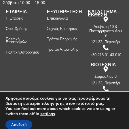
Σάββατο 10.00 – 15.00
ΕΤΑΙΡΕΙΑ
ΕΞΥΠΗΡΕΤΗΣΗ
ΚΑΤΑΣΤΗΜΑ -
ΕΚΘΕΣΗ
Η Εταιρεία
Επικοινωνία
Λούβαρη 10 &
Όροι Χρήσης
Συχνές Ερωτήσεις
Παπαρρηγοπούλου
9
Πολιτική
Τρόποι Πληρωμής
Επιστροφών
121 32, Περιστέρι
Τρόποι Αποστολής
Πολιτική Απορρήτου
+30 213 01 43 010
ΒΙΟΤΕΧΝΙΑ
Στυμφαλίας 3
121 32, Περιστέρι
+30 210 57 87
Χρησιμοποιούμε cookies για να σας προσφέρουμε τη
397
βέλτιστη εμπειρία πλοήγησης στον ιστότοπό μας.
You can find out more about which cookies we are using or
switch them off in
settings
.
Πνευματικά δικαιώματα ©
2026
Μανίνος Λ. Κωνσταντίνος -
Λευκοσιδηρουργία. Με την επιφύλαξη παντός δικαιώματος.
Αποδοχή
Δημιουργήθηκε από την
CLC Web
.