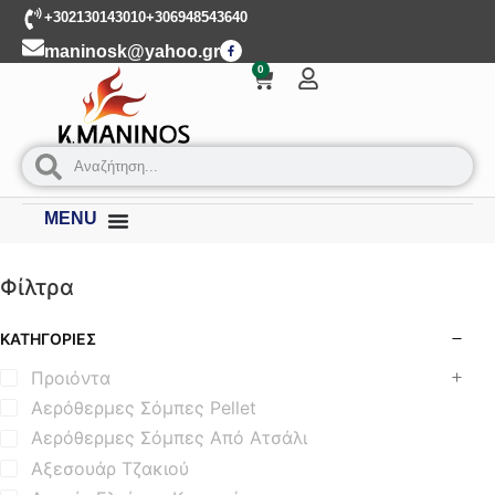
+302130143010
+306948543640
maninosk@yahoo.gr
0
MENU
Φίλτρα
ΚΑΤΗΓΟΡΊΕΣ
Προιόντα
Αερόθερμες Σόμπες Pellet
Αερόθερμες Σόμπες Από Ατσάλι
Αξεσουάρ Τζακιού