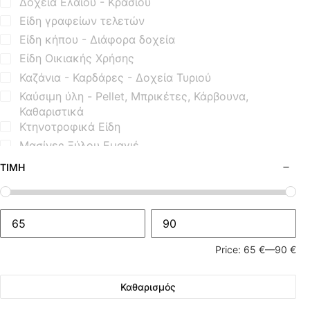
Δοχεία Ελαίου - Κρασιού
Είδη γραφείων τελετών
Είδη κήπου - Διάφορα δοχεία
Είδη Οικιακής Χρήσης
Καζάνια - Καρδάρες - Δοχεία Τυριού
Καύσιμη ύλη - Pellet, Μπρικέτες, Κάρβουνα,
Καθαριστικά
Κτηνοτροφικά Είδη
Μασίνες Ξύλου Εμαγιέ
Μασίνες Ξύλου Μαντεμένιες
ΤΙΜΉ
Μηχανισμοί Εξοπλισμού BBQ
Μοτέρ Σούβλας
Όρθιες Εμαγιέ Ξυλόσομπες
Όρθιες Μαντεμένιες Σόμπες
Price:
65 €
—
90 €
Όρθιες Μαντεμένιες Σόμπες με Φούρνο
Σόμπες Boiler - Λέβητες Ξύλου
Καθαρισμός
Σόμπες Ξύλου από Ατσάλι