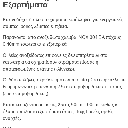
Εξαρτήματα
Καπνοδόχοι διπλού τοιχώματος κατάλληλες για ενεργειακές
σόμπες, pellet, λέβητες & τζάκια.
Παράγονται από ανοξείδωτο χάλυβα INOX 304 BA πάχους
0,40mm εσωτερικά & εξωτερικά.
Οι λείες ανοξείδωτες επιφάνειες δεν επιτρέπουν στα
καπναέρια να σχηματίσουν στρώματα πίσσας ή
αποτεφρωμένης στάχτης (κλίνγκερ).
Οι δύο σωλήνες περνάνε ομόκεντρα η μία μέσα στην άλλη με
θερμομωνωτική επένδυση 2,5cm πετροβάμβακα ποιότητος
(είτε κεραμοβάμβακας).
Κατασκευάζονται σε μήκος 25cm, 50cm, 100cm, καθώς κ’
όλα τα υπόλοιπα εξαρτήματα όπως: Ταφ, Γωνίες ορθές-
ανοιχτές.