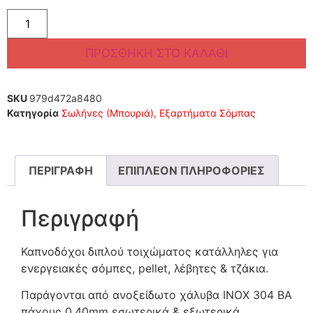
ΠΡΟΣΘΉΚΗ ΣΤΟ ΚΑΛΆΘΙ
SKU
979d472a8480
Κατηγορία
Σωλήνες (Μπουριά), Εξαρτήματα Σόμπας
ΠΕΡΙΓΡΑΦΉ
ΕΠΙΠΛΈΟΝ ΠΛΗΡΟΦΟΡΊΕΣ
Περιγραφή
Καπνοδόχοι διπλού τοιχώματος κατάλληλες για
ενεργειακές σόμπες, pellet, λέβητες & τζάκια.
Παράγονται από ανοξείδωτο χάλυβα INOX 304 BA
πάχους 0,40mm εσωτερικά & εξωτερικά.