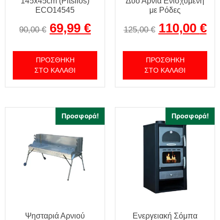
145x45cm (Pitsilos)
Δύο Αρνιά Ενισχυμένη
ECO14545
με Ρόδες
69,99
€
110,00
€
90,00
€
125,00
€
ΠΡΟΣΘΉΚΗ
ΠΡΟΣΘΉΚΗ
ΣΤΟ ΚΑΛΆΘΙ
ΣΤΟ ΚΑΛΆΘΙ
Προσφορά!
Προσφορά!
Ψησταριά Αρνιού
Ενεργειακή Σόμπα