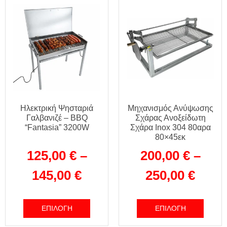
Ηλεκτρική Ψησταριά
Μηχανισμός Ανύψωσης
Γαλβανιζέ – BBQ
Σχάρας Ανοξείδωτη
“Fantasia” 3200W
Σχάρα Inox 304 80αρα
80×45εκ
125,00
€
–
200,00
€
–
145,00
€
250,00
€
ΕΠΙΛΟΓΉ
ΕΠΙΛΟΓΉ