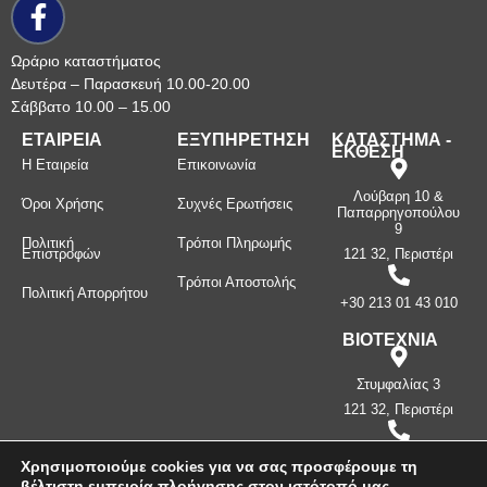
Ωράριο καταστήματος
Δευτέρα – Παρασκευή 10.00-20.00
Σάββατο 10.00 – 15.00
ΕΤΑΙΡΕΙΑ
ΕΞΥΠΗΡΕΤΗΣΗ
ΚΑΤΑΣΤΗΜΑ -
ΕΚΘΕΣΗ
Η Εταιρεία
Επικοινωνία
Λούβαρη 10 &
Όροι Χρήσης
Συχνές Ερωτήσεις
Παπαρρηγοπούλου
9
Πολιτική
Τρόποι Πληρωμής
Επιστροφών
121 32, Περιστέρι
Τρόποι Αποστολής
Πολιτική Απορρήτου
+30 213 01 43 010
ΒΙΟΤΕΧΝΙΑ
Στυμφαλίας 3
121 32, Περιστέρι
+30 210 57 87
Χρησιμοποιούμε cookies για να σας προσφέρουμε τη
397
βέλτιστη εμπειρία πλοήγησης στον ιστότοπό μας.