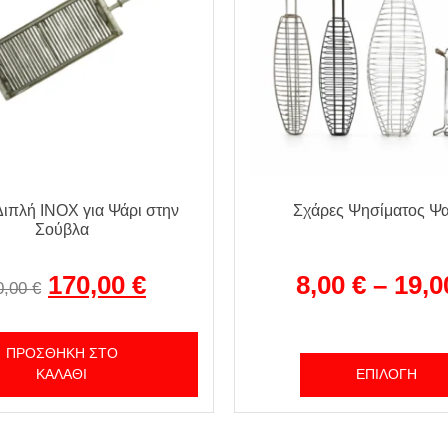
ιπλή INOX για Ψάρι στην
Σχάρες Ψησίματος Ψα
Σούβλα
170,00
€
8,00
€
–
19,
0,00
€
ΠΡΟΣΘΉΚΗ ΣΤΟ
ΚΑΛΆΘΙ
ΕΠΙΛΟΓΉ