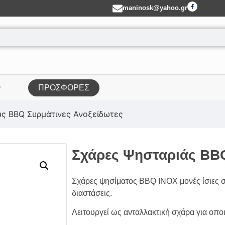
maninosk@yahoo.gr
ΠΡΟΣΦΟΡΕΣ
άς BBQ Συρμάτινες Ανοξείδωτες
Σχάρες Ψησταριάς BBQ
Σχάρες ψησίματος BBQ INOX μονές ίσιες συ
διαστάσεις.
Λειτουργεί ως ανταλλακτική σχάρα για οποι