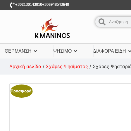
+302130143010
+306948543640
ΘΈΡΜΑΝΣΗ
ΨΉΣΙΜΟ
ΔΙΆΦΟΡΑ ΕΊΔΗ
Αρχική σελίδα
/
Σχάρες Ψησίματος
/ Σχάρες Ψησταρι
Προσφορά!