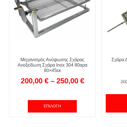
Μηχανισμός Ανύψωσης Σχάρας
Σχάρα Δ
Ανοξείδωτη Σχάρα Inox 304 80αρα
80×45εκ
200,00
€
–
250,00
€
20
ΕΠΙΛΟΓΉ