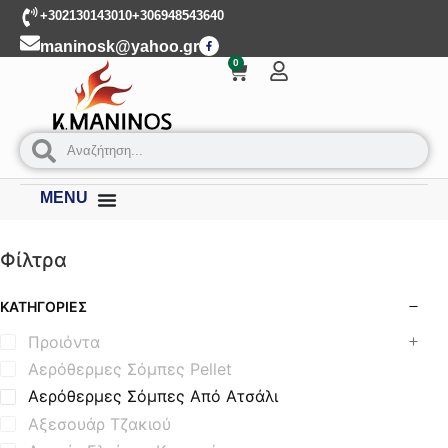
+302130143010
+306948543640
maninosk@yahoo.gr
0
MENU
Φίλτρα
ΚΑΤΗΓΟΡΊΕΣ
Προιόντα
Αερόθερμες Σόμπες Pellet
Αερόθερμες Σόμπες Από Ατσάλι
Αξεσουάρ Τζακιού