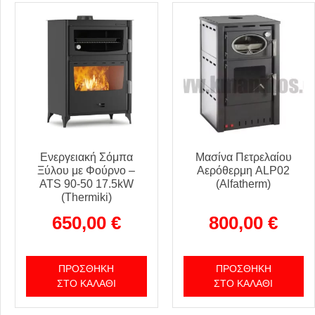
Ενεργειακή Σόμπα
Μασίνα Πετρελαίου
Ξύλου με Φούρνο –
Αερόθερμη ALP02
ATS 90-50 17.5kW
(Alfatherm)
(Thermiki)
650,00
€
800,00
€
ΠΡΟΣΘΉΚΗ
ΠΡΟΣΘΉΚΗ
ΣΤΟ ΚΑΛΆΘΙ
ΣΤΟ ΚΑΛΆΘΙ