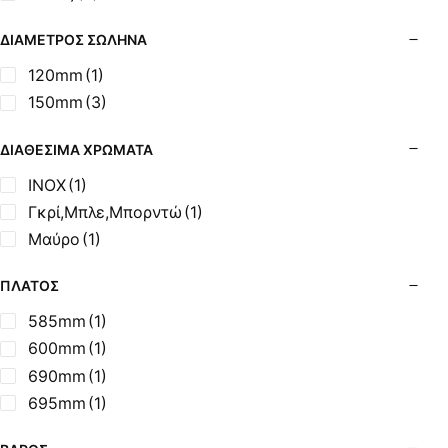
Σόμπες Ξύλου από Ατσάλι με Φούρνο
Σόμπες Πετρελαίου (Alfatherm)
ΔΙΆΜΕΤΡΟΣ ΣΩΛΉΝΑ
Σόμπες Πετρελαίου (Asikis Super Alfa)
120mm
(1)
Σόμπες Πετρελαίου (Assos)
150mm
(3)
Σόμπες Πετρελαίου (StarStoves)
Σόμπες Πετρελαίου (ThermoSteel)
ΔΙΑΘΈΣΙΜΑ ΧΡΏΜΑΤΑ
Σόμπες Πετρελαίου (ΟΒΕΛ)
INOX
(1)
Σόμπες Πετρελαίου Αερόθερμες (Agorastos)
Γκρί,Μπλε,Μπορντώ
(1)
Σόμπες Πετρελαίου Αερόθερμες Ρ (Thermiki)
Μαύρο
(1)
Σόμπες Υγραερίου
Σούβλες - Εργαλεία Ψησίματος BBQ
ΠΛΆΤΟΣ
Σχάρες Ψησίματος
585mm
(1)
Σωλήνες (Μπουριά), Εξαρτήματα Σόμπας
600mm
(1)
Τζάκια - Εστίες
690mm
(1)
Τζακόσομπες
695mm
(1)
Ψησταριές