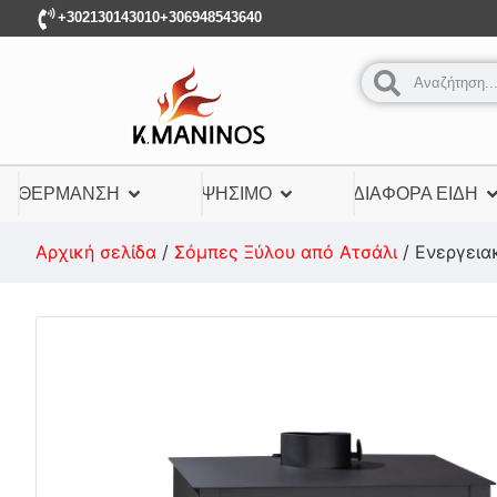
+302130143010
+306948543640
ΘΈΡΜΑΝΣΗ
ΨΉΣΙΜΟ
ΔΙΆΦΟΡΑ ΕΊΔΗ
Αρχική σελίδα
/
Σόμπες Ξύλου από Ατσάλι
/ Ενεργεια