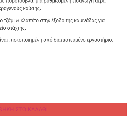
με πυρότουβλα, μία ρυθμιζόμενη εισαγωγή αέρα
ερογενούς καύσης.
 τζάμι & κλαπέτο στην έξοδο της καμινάδας για
ίο στάχτης.
ίναι πιστοποιημένη από διαπιστευμένο εργαστήριο.
ΘΉΚΗ ΣΤΟ ΚΑΛΆΘΙ