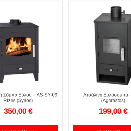
κή Σόμπα Ξύλου – AS-SY-09
Ατσάλινη Ξυλόσομπα –
Rizes (Syrios)
(Agorastos)
350,00
€
199,00
€