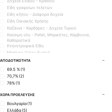
Δοχεία Ελαίου - Κρασιού
Είδη γραφείων τελετών
Είδη κήπου - Διάφορα δοχεία
Είδη Οικιακής Χρήσης
Καζάνια - Καρδάρες - Δοχεία Τυριού
Καύσιμη ύλη - Pellet, Μπρικέτες, Κάρβουνα,
Καθαριστικά
Κτηνοτροφικά Είδη
Μασίνες Ξύλου Εμαγιέ
Μασίνες Ξύλου Μαντεμένιες
ΑΠΟΔΟΤΙΚΌΤΗΤΑ
Μηχανισμοί Εξοπλισμού BBQ
69.5 %
(1)
Μοτέρ Σούβλας
70,7%
(2)
Όρθιες Εμαγιέ Ξυλόσομπες
78%
(1)
Όρθιες Μαντεμένιες Σόμπες
Όρθιες Μαντεμένιες Σόμπες με Φούρνο
ΧΏΡΑ ΠΡΟΈΛΕΥΣΗΣ
Σόμπες Boiler - Λέβητες Ξύλου
Βουλγαρία
(1)
Σόμπες Ξύλου από Ατσάλι
Ελλάδα
(5)