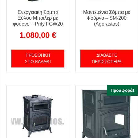
Ενεργειακή Σόμπα
Μαντεμένια Σόμπα με
Ξύλου Μποιλερ με
Φούρνο – SM-200
φούρνο – Prity FGW20
(Agorastos)
1.080,00
€
ΠΡΟΣΘΉΚΗ
ΔΙΑΒΆΣΤΕ
ΣΤΟ ΚΑΛΆΘΙ
ΠΕΡΙΣΣΌΤΕΡΑ
Προσφορά!