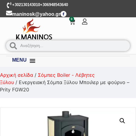
+302130143010
+306948543640
maninosk@yahoo.gr
0
MENU
Αρχική σελίδα
/
Σόμπες Boiler - Λέβητες
Ξύλου
/ Ενεργειακή Σόμπα Ξύλου Μποιλερ με φούρνο –
Prity FGW20