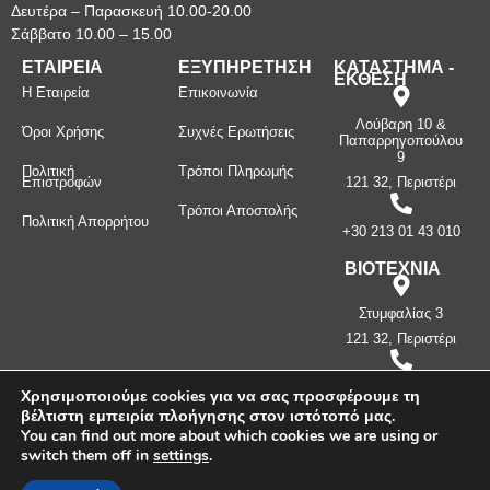
Δευτέρα – Παρασκευή 10.00-20.00
Σάββατο 10.00 – 15.00
ΕΤΑΙΡΕΙΑ
ΕΞΥΠΗΡΕΤΗΣΗ
ΚΑΤΑΣΤΗΜΑ -
ΕΚΘΕΣΗ
Η Εταιρεία
Επικοινωνία
Λούβαρη 10 &
Όροι Χρήσης
Συχνές Ερωτήσεις
Παπαρρηγοπούλου
9
Πολιτική
Τρόποι Πληρωμής
Επιστροφών
121 32, Περιστέρι
Τρόποι Αποστολής
Πολιτική Απορρήτου
+30 213 01 43 010
ΒΙΟΤΕΧΝΙΑ
Στυμφαλίας 3
121 32, Περιστέρι
+30 210 57 87
Χρησιμοποιούμε cookies για να σας προσφέρουμε τη
397
βέλτιστη εμπειρία πλοήγησης στον ιστότοπό μας.
You can find out more about which cookies we are using or
switch them off in
settings
.
Πνευματικά δικαιώματα ©
2026
Μανίνος Λ. Κωνσταντίνος -
Λευκοσιδηρουργία. Με την επιφύλαξη παντός δικαιώματος.