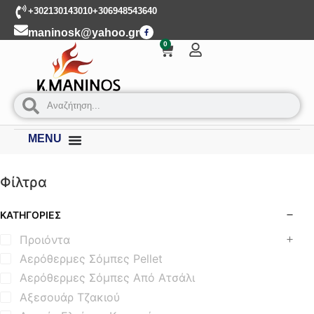
+302130143010
+306948543640
maninosk@yahoo.gr
0
MENU
Φίλτρα
ΚΑΤΗΓΟΡΊΕΣ
Προιόντα
Αερόθερμες Σόμπες Pellet
Αερόθερμες Σόμπες Από Ατσάλι
Αξεσουάρ Τζακιού