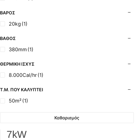
Σόμπες Ξύλου από Ατσάλι με Φούρνο
Σόμπες Πετρελαίου (Alfatherm)
ΒΆΡΟΣ
Σόμπες Πετρελαίου (Asikis Super Alfa)
20kg
(1)
Σόμπες Πετρελαίου (Assos)
Σόμπες Πετρελαίου (StarStoves)
ΒΆΘΟΣ
Σόμπες Πετρελαίου (ThermoSteel)
380mm
(1)
Σόμπες Πετρελαίου (ΟΒΕΛ)
Σόμπες Πετρελαίου Αερόθερμες (Agorastos)
ΘΕΡΜΙΚΉ ΙΣΧΎΣ
Σόμπες Πετρελαίου Αερόθερμες Ρ (Thermiki)
8.000Cal/hr
(1)
Σόμπες Υγραερίου
Σούβλες - Εργαλεία Ψησίματος BBQ
Τ.Μ. ΠΟΥ ΚΑΛΎΠΤΕΙ
Σχάρες Ψησίματος
50m²
(1)
Σωλήνες (Μπουριά), Εξαρτήματα Σόμπας
Τζάκια - Εστίες
Καθαρισμός
Τζακόσομπες
Ψησταριές
7kW