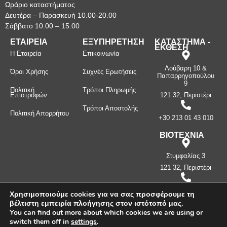
Ωράριο καταστήματος
Δευτέρα – Παρασκευή 10.00-20.00
Σάββατο 10.00 – 15.00
ΕΤΑΙΡΕΙΑ
ΕΞΥΠΗΡΕΤΗΣΗ
ΚΑΤΑΣΤΗΜΑ -
ΕΚΘΕΣΗ
Η Εταιρεία
Επικοινωνία
Λούβαρη 10 &
Όροι Χρήσης
Συχνές Ερωτήσεις
Παπαρρηγοπούλου
9
Πολιτική
Τρόποι Πληρωμής
Επιστροφών
121 32, Περιστέρι
Τρόποι Αποστολής
Πολιτική Απορρήτου
+30 213 01 43 010
ΒΙΟΤΕΧΝΙΑ
Στυμφαλίας 3
121 32, Περιστέρι
+30 210 57 87
Χρησιμοποιούμε cookies για να σας προσφέρουμε τη
397
βέλτιστη εμπειρία πλοήγησης στον ιστότοπό μας.
You can find out more about which cookies we are using or
switch them off in
settings
.
Πνευματικά δικαιώματα ©
2026
Μανίνος Λ. Κωνσταντίνος -