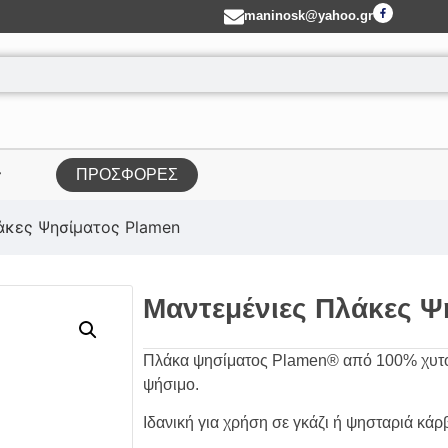
maninosk@yahoo.gr
ΠΡΟΣΦΟΡΕΣ
άκες Ψησίματος Plamen
Μαντεμένιες Πλάκες Ψ
Πλάκα ψησίματος Plamen® από 100% χυτοσ
ψήσιμο.
Ιδανική για χρήση σε γκάζι ή ψησταριά κά