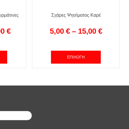
ρμάτινες
Σχάρες Ψησίματος Καρέ
00
€
5,00
€
–
15,00
€
ΕΠΙΛΟΓΉ
;