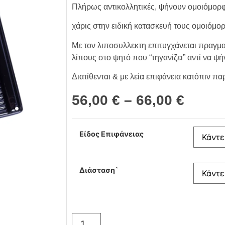
Πλήρως αντικολλητικές, ψήνουν ομοιόμορφα
χάρις στην ειδική κατασκευή τους ομοιόμ
Με τον λιποσυλλεκτη επιτυγχάνεται πραγμ
λίπους στο ψητό που “τηγανίζει” αντί να ψήν
Διατίθενται & με λεία επιφάνεια κατόπιν 
56,00
€
–
66,00
€
Είδος Επιφάνειας
Διάσταση`