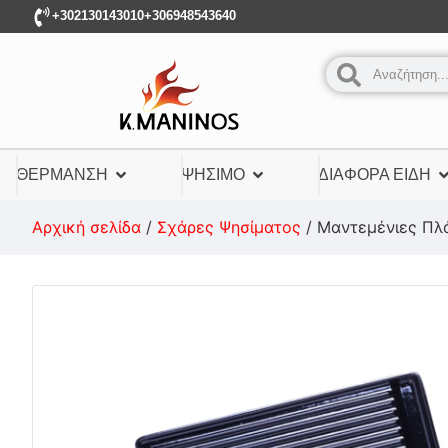
+302130143010
+306948543640
ΘΈΡΜΑΝΣΗ
ΨΉΣΙΜΟ
ΔΙΆΦΟΡΑ ΕΊΔΗ
Αρχική σελίδα
/
Σχάρες Ψησίματος
/ Μαντεμένιες Πλ