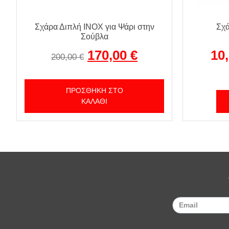
Σχάρα Διπλή INOX για Ψάρι στην
Σχά
Σούβλα
170,00
€
10
200,00
€
ΠΡΟΣΘΉΚΗ ΣΤΟ
ΚΑΛΆΘΙ