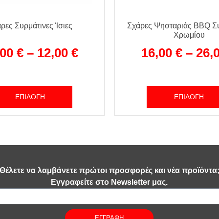
ρες Συρμάτινες Ίσιες
Σχάρες Ψησταριάς BBQ Συ
Χρωμίου
,00
€
–
12,00
€
16,00
€
–
26,
ΕΠΙΛΟΓΉ
ΕΠΙΛΟΓΉ
Θέλετε να λαμβάνετε πρώτοι προσφορές και νέα προϊόντα
Εγγραφείτε στο Newsletter μας.
ΕΓΓΡΑΦΗ