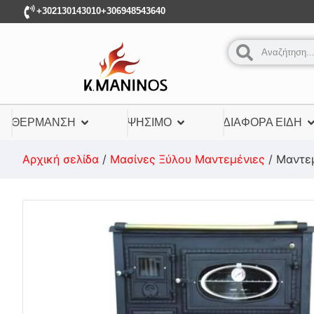
+302130143010
+306948543640
ΘΈΡΜΑΝΣΗ
ΨΉΣΙΜΟ
ΔΙΆΦΟΡΑ ΕΊΔΗ
Αρχική σελίδα
/
Μασίνες Ξύλου Μαντεμένιες
/ Μαντεμ