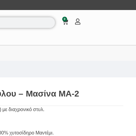
0
ύλου – Μασίνα MA-2
 με διαχρονικό στυλ.
00% χυτοσίδηρο Μαντέμι.