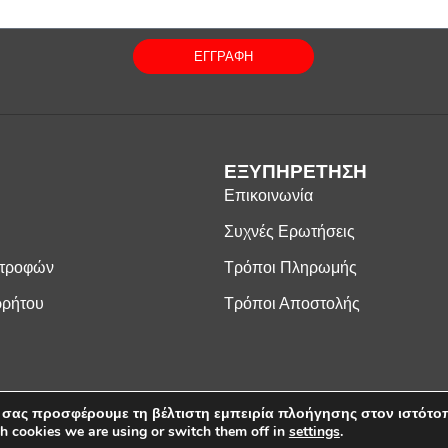
ΕΓΓΡΑΦΗ
ΕΞΥΠΗΡΕΤΗΣΗ
Επικοινωνία
Συχνές Ερωτήσεις
στροφών
Τρόποι Πληρωμής
ρρήτου
Τρόποι Αποστολής
 σας προσφέρουμε τη βέλτιστη εμπειρία πλοήγησης στον ιστότο
ος Λ. Κωνσταντίνος - Λευκοσιδηρουργία. Με την επιφύλαξη παντός δικαιώμ
h cookies we are using or switch them off in
settings
.