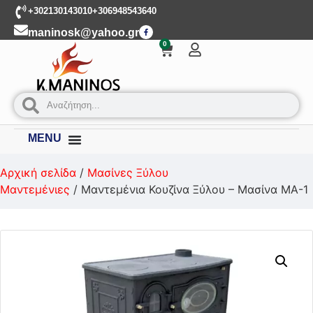
+302130143010
+306948543640
maninosk@yahoo.gr
0
MENU
Αρχική σελίδα
/
Μασίνες Ξύλου
Μαντεμένιες
/ Μαντεμένια Κουζίνα Ξύλου – Μασίνα MA-1