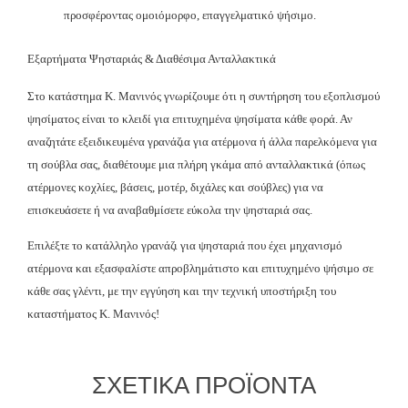
προσφέροντας ομοιόμορφο, επαγγελματικό ψήσιμο.
Εξαρτήματα Ψησταριάς & Διαθέσιμα Ανταλλακτικά
Στο κατάστημα Κ. Μανινός γνωρίζουμε ότι η συντήρηση του εξοπλισμού
ψησίματος είναι το κλειδί για επιτυχημένα ψησίματα κάθε φορά. Αν
αναζητάτε εξειδικευμένα γρανάζια για ατέρμονα ή άλλα παρελκόμενα για
τη σούβλα σας, διαθέτουμε μια πλήρη γκάμα από ανταλλακτικά (όπως
ατέρμονες κοχλίες, βάσεις, μοτέρ, διχάλες και σούβλες) για να
επισκευάσετε ή να αναβαθμίσετε εύκολα την ψησταριά σας.
Επιλέξτε το κατάλληλο γρανάζι για ψησταριά που έχει μηχανισμό
ατέρμονα και εξασφαλίστε απροβλημάτιστο και επιτυχημένο ψήσιμο σε
κάθε σας γλέντι, με την εγγύηση και την τεχνική υποστήριξη του
καταστήματος Κ. Μανινός!
ΣΧΕΤΙΚΆ ΠΡΟΪΌΝΤΑ