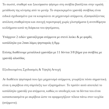
Το σωστό, σταθερό και ξεκούραστο ψήσιμο στη σούβλα βασίζεται στην ομαλή
μετάδοση της κίνησης από το μοτέρ. Το συγκεκριμένο γρανάζι σούβλας είναι
ειδικά σχεδιασμένο για να κουμπώνει σε μηχανισμό ατέρμονα, εξασφαλίζοντας
απόλυτη σταθερότητα και συνεχή περιστροφή χωρίς γλιστρήματα ή ανεπιθύμητα
κολλήματα κατά τη διάρκεια του ψησίματος.
Υπάρχουν 2 ειδών γραναζόχερα ατέρμονα με στενό λούκι & με φαρδύ,
κατάλληλα για 2mm λάμες ψησταριάς ή 8μμ.
Επίσης διαθέτουμε μεταλλικά γρανάζια με 11 δόντια 3/8 βήμα για σούβλες με
γρανάζι αλυσίδας.
Εξειδικευμένος Σχεδιασμός & Υψηλή Αντοχή
Αν διαθέτετε ψησταριά που έχει μηχανισμό ατέρμονα, γνωρίζετε πόσο σημαντική
είναι η ακρίβεια στη σύμπλεξη των εξαρτημάτων. Το προϊόν αυτό αποτελεί το
κατάλληλο γρανάζι για ατέρμονα, καθώς οι υποδοχές και τα δόντια του είναι
κατασκευασμένα με ακρίβεια ώστε να εφαρμογήζουν τέλεια πάνω στον κοχλία
(ατέρμονα).