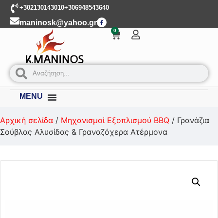
+302130143010
+306948543640
maninosk@yahoo.gr
0
MENU
Αρχική σελίδα
/
Μηχανισμοί Εξοπλισμού BBQ
/ Γρανάζια
Σούβλας Αλυσίδας & Γραναζόχερα Ατέρμονα