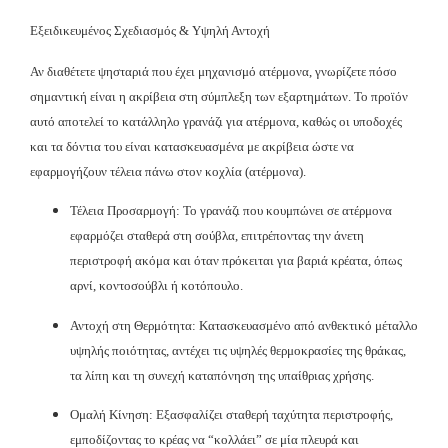
Εξειδικευμένος Σχεδιασμός & Υψηλή Αντοχή
Αν διαθέτετε ψησταριά που έχει μηχανισμό ατέρμονα, γνωρίζετε πόσο
σημαντική είναι η ακρίβεια στη σύμπλεξη των εξαρτημάτων. Το προϊόν
αυτό αποτελεί το κατάλληλο γρανάζι για ατέρμονα, καθώς οι υποδοχές
και τα δόντια του είναι κατασκευασμένα με ακρίβεια ώστε να
εφαρμογήζουν τέλεια πάνω στον κοχλία (ατέρμονα).
Τέλεια Προσαρμογή: Το γρανάζι που κουμπώνει σε ατέρμονα
εφαρμόζει σταθερά στη σούβλα, επιτρέποντας την άνετη
περιστροφή ακόμα και όταν πρόκειται για βαριά κρέατα, όπως
αρνί, κοντοσούβλι ή κοτόπουλο.
Αντοχή στη Θερμότητα: Κατασκευασμένο από ανθεκτικό μέταλλο
υψηλής ποιότητας, αντέχει τις υψηλές θερμοκρασίες της θράκας,
τα λίπη και τη συνεχή καταπόνηση της υπαίθριας χρήσης.
Ομαλή Κίνηση: Εξασφαλίζει σταθερή ταχύτητα περιστροφής,
εμποδίζοντας το κρέας να “κολλάει” σε μία πλευρά και