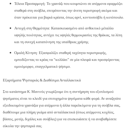
Τέλεια Προσαρμογή: Το γρανάζι που κουμπώνει σε ατέρμονα εφαρμόζει
σταθερά στη σούβλα, επιτρέποντας την άνετη περιστροφή ακόμα και
όταν πρόκειται για βαριά κρέατα, όπως αρνί, κοντοσούβλι ή κοτόπουλο.
Αντοχή στη Θερμότητα: Κατασκευασμένο από ανθεκτικό μέταλλο
υψηλής ποιότητας, αντέχει τις υψηλές θερμοκρασίες της θράκας, τα λίπη
και τη συνεχή καταπόνηση της υπαίθριας χρήσης.
Ομαλή Κίνηση: Εξασφαλίζει σταθερή ταχύτητα περιστροφής,
εμποδίζοντας το κρέας να “κολλάει” σε μία πλευρά και προσφέροντας
ομοιόμορφο, επαγγελματικό ψήσιμο.
Εξαρτήματα Ψησταριάς & Διαθέσιμα Ανταλλακτικά
Στο κατάστημα Κ. Μανινός γνωρίζουμε ότι η συντήρηση του εξοπλισμού
ψησίματος είναι το κλειδί για επιτυχημένα ψησίματα κάθε φορά. Αν αναζητάτε
εξειδικευμένα γρανάζια για ατέρμονα ή άλλα παρελκόμενα για τη σούβλα σας,
διαθέτουμε μια πλήρη γκάμα από ανταλλακτικά (όπως ατέρμονες κοχλίες,
βάσεις, μοτέρ, διχάλες και σούβλες) για να επισκευάσετε ή να αναβαθμίσετε
εύκολα την ψησταριά σας.