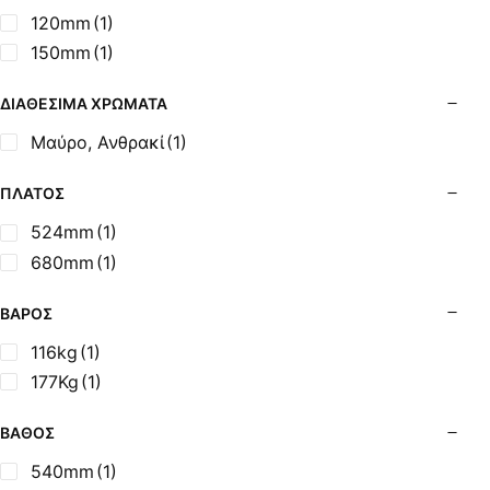
Σόμπες Ξύλου από Ατσάλι με Φούρνο
120mm
(1)
Σόμπες Πετρελαίου (Alfatherm)
150mm
(1)
Σόμπες Πετρελαίου (Asikis Super Alfa)
Σόμπες Πετρελαίου (Assos)
ΔΙΑΘΈΣΙΜΑ ΧΡΏΜΑΤΑ
Σόμπες Πετρελαίου (StarStoves)
Μαύρο, Ανθρακί
(1)
Σόμπες Πετρελαίου (ThermoSteel)
Σόμπες Πετρελαίου (ΟΒΕΛ)
ΠΛΆΤΟΣ
Σόμπες Πετρελαίου Αερόθερμες (Agorastos)
524mm
(1)
Σόμπες Πετρελαίου Αερόθερμες Ρ (Thermiki)
680mm
(1)
Σόμπες Υγραερίου
Σούβλες - Εργαλεία Ψησίματος BBQ
ΒΆΡΟΣ
Σχάρες Ψησίματος
116kg
(1)
Σωλήνες (Μπουριά), Εξαρτήματα Σόμπας
177Kg
(1)
Τζάκια - Εστίες
Τζακόσομπες
ΒΆΘΟΣ
Ψησταριές
540mm
(1)