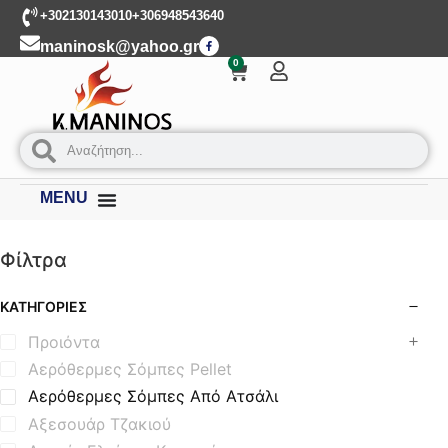
+302130143010
+306948543640
maninosk@yahoo.gr
0
MENU
Φίλτρα
ΚΑΤΗΓΟΡΊΕΣ
Προιόντα
Αερόθερμες Σόμπες Pellet
Αερόθερμες Σόμπες Από Ατσάλι
Αξεσουάρ Τζακιού