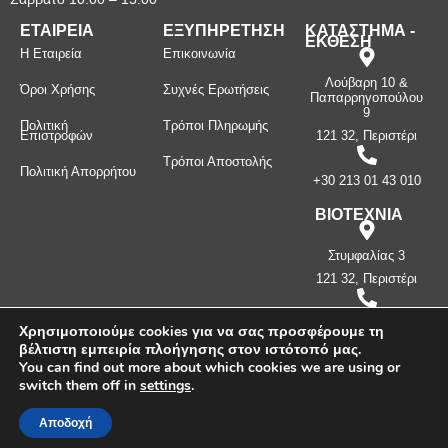
ΕΤΑΙΡΕΙΑ
ΕΞΥΠΗΡΕΤΗΣΗ
ΚΑΤΑΣΤΗΜΑ -
ΕΚΘΕΣΗ
Η Εταιρεία
Επικοινωνία
Λούβαρη 10 &
Όροι Χρήσης
Συχνές Ερωτήσεις
Παπαρρηγοπούλου
9
Πολιτική
Τρόποι Πληρωμής
Επιστροφών
121 32, Περιστέρι
Τρόποι Αποστολής
Πολιτική Απορρήτου
+30 213 01 43 010
ΒΙΟΤΕΧΝΙΑ
Στυμφαλίας 3
121 32, Περιστέρι
+30 210 57 87
Χρησιμοποιούμε cookies για να σας προσφέρουμε τη
397
βέλτιστη εμπειρία πλοήγησης στον ιστότοπό μας.
You can find out more about which cookies we are using or
switch them off in
settings
.
Πνευματικά δικαιώματα ©
2026
Μανίνος Λ. Κωνσταντίνος -
Λευκοσιδηρουργία. Με την επιφύλαξη παντός δικαιώματος.
Αποδοχή
Δημιουργήθηκε από την
CLC Web
.