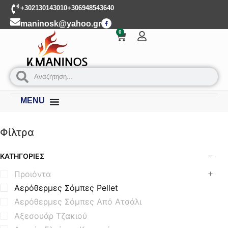
+302130143010
+306948543640
maninosk@yahoo.gr
0
MENU
Φίλτρα
ΚΑΤΗΓΟΡΊΕΣ
Προιόντα
Αερόθερμες Σόμπες Pellet
Αερόθερμες Σόμπες Από Ατσάλι
Αξεσουάρ Τζακιού