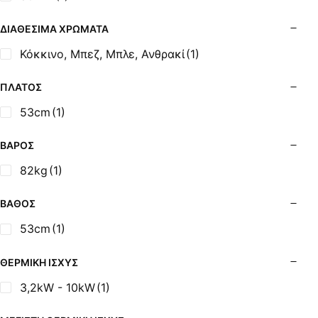
Σόμπες Ξύλου από Ατσάλι με Φούρνο
Σόμπες Πετρελαίου (Alfatherm)
ΔΙΑΘΈΣΙΜΑ ΧΡΏΜΑΤΑ
Σόμπες Πετρελαίου (Asikis Super Alfa)
Κόκκινο, Μπεζ, Μπλε, Ανθρακί
(1)
Σόμπες Πετρελαίου (Assos)
Σόμπες Πετρελαίου (StarStoves)
ΠΛΆΤΟΣ
Σόμπες Πετρελαίου (ThermoSteel)
53cm
(1)
Σόμπες Πετρελαίου (ΟΒΕΛ)
Σόμπες Πετρελαίου Αερόθερμες (Agorastos)
ΒΆΡΟΣ
Σόμπες Πετρελαίου Αερόθερμες Ρ (Thermiki)
82kg
(1)
Σόμπες Υγραερίου
Σούβλες - Εργαλεία Ψησίματος BBQ
ΒΆΘΟΣ
Σχάρες Ψησίματος
53cm
(1)
Σωλήνες (Μπουριά), Εξαρτήματα Σόμπας
Τζάκια - Εστίες
ΘΕΡΜΙΚΉ ΙΣΧΎΣ
Τζακόσομπες
3,2kW - 10kW
(1)
Ψησταριές