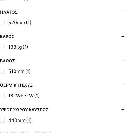
Σόμπες Ξύλου από Ατσάλι με Φούρνο
Σόμπες Πετρελαίου (Alfatherm)
ΠΛΆΤΟΣ
Σόμπες Πετρελαίου (Asikis Super Alfa)
570mm
(1)
Σόμπες Πετρελαίου (Assos)
Σόμπες Πετρελαίου (StarStoves)
ΒΆΡΟΣ
Σόμπες Πετρελαίου (ThermoSteel)
138kg
(1)
Σόμπες Πετρελαίου (ΟΒΕΛ)
Σόμπες Πετρελαίου Αερόθερμες (Agorastos)
ΒΆΘΟΣ
Σόμπες Πετρελαίου Αερόθερμες Ρ (Thermiki)
510mm
(1)
Σόμπες Υγραερίου
Σούβλες - Εργαλεία Ψησίματος BBQ
ΘΕΡΜΙΚΉ ΙΣΧΎΣ
Σχάρες Ψησίματος
18kW+3kW
(1)
Σωλήνες (Μπουριά), Εξαρτήματα Σόμπας
Τζάκια - Εστίες
ΎΨΟΣ ΧΏΡΟΥ ΚΑΎΣΕΩΣ
Τζακόσομπες
440mm
(1)
Ψησταριές