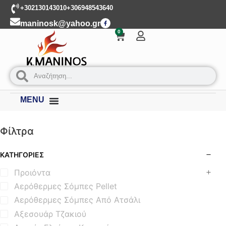
+302130143010
+306948543640
maninosk@yahoo.gr
0
MENU
Φίλτρα
ΚΑΤΗΓΟΡΊΕΣ
Προιόντα
Αερόθερμες Σόμπες Pellet
Αερόθερμες Σόμπες Από Ατσάλι
Αξεσουάρ Τζακιού