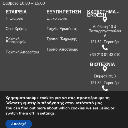
Σάββατο 10.00 – 15.00
ΕΤΑΙΡΕΙΑ
ΕΞΥΠΗΡΕΤΗΣΗ
ΚΑΤΑΣΤΗΜΑ -
ΕΚΘΕΣΗ
Η Εταιρεία
Επικοινωνία
Λούβαρη 10 &
Όροι Χρήσης
Συχνές Ερωτήσεις
Παπαρρηγοπούλου
9
Πολιτική
Τρόποι Πληρωμής
Επιστροφών
121 32, Περιστέρι
Τρόποι Αποστολής
Πολιτική Απορρήτου
+30 213 01 43 010
ΒΙΟΤΕΧΝΙΑ
Στυμφαλίας 3
121 32, Περιστέρι
+30 210 57 87
Χρησιμοποιούμε cookies για να σας προσφέρουμε τη
397
βέλτιστη εμπειρία πλοήγησης στον ιστότοπό μας.
You can find out more about which cookies we are using or
switch them off in
settings
.
Πνευματικά δικαιώματα ©
2026
Μανίνος Λ. Κωνσταντίνος -
Λευκοσιδηρουργία. Με την επιφύλαξη παντός δικαιώματος.
Αποδοχή
Δημιουργήθηκε από την
CLC Web
.