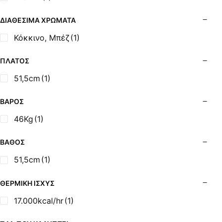
Σόμπες Ξύλου από Ατσάλι με Φούρνο
Σόμπες Πετρελαίου (Alfatherm)
ΔΙΑΘΈΣΙΜΑ ΧΡΏΜΑΤΑ
Σόμπες Πετρελαίου (Asikis Super Alfa)
Κόκκινο, Μπέζ
(1)
Σόμπες Πετρελαίου (Assos)
Σόμπες Πετρελαίου (StarStoves)
ΠΛΆΤΟΣ
Σόμπες Πετρελαίου (ThermoSteel)
51,5cm
(1)
Σόμπες Πετρελαίου (ΟΒΕΛ)
Σόμπες Πετρελαίου Αερόθερμες (Agorastos)
ΒΆΡΟΣ
Σόμπες Πετρελαίου Αερόθερμες Ρ (Thermiki)
46Kg
(1)
Σόμπες Υγραερίου
Σούβλες - Εργαλεία Ψησίματος BBQ
ΒΆΘΟΣ
Σχάρες Ψησίματος
51,5cm
(1)
Σωλήνες (Μπουριά), Εξαρτήματα Σόμπας
Τζάκια - Εστίες
ΘΕΡΜΙΚΉ ΙΣΧΎΣ
Τζακόσομπες
17.000kcal/hr
(1)
Ψησταριές