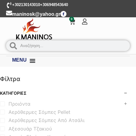
+302130143010
+306948543640
maninosk@yahoo.gr
0
MENU
Φίλτρα
ΚΑΤΗΓΟΡΊΕΣ
Προιόντα
Αερόθερμες Σόμπες Pellet
Αερόθερμες Σόμπες Από Ατσάλι
Αξεσουάρ Τζακιού