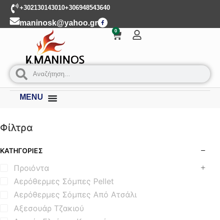
+302130143010
+306948543640
maninosk@yahoo.gr
0
MENU
Φίλτρα
ΚΑΤΗΓΟΡΊΕΣ
Προιόντα
Αερόθερμες Σόμπες Pellet
Αερόθερμες Σόμπες Από Ατσάλι
Αξεσουάρ Τζακιού