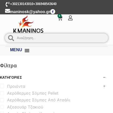
+302130143010
+306948543640
maninosk@yahoo.gr
0
MENU
Φίλτρα
ΚΑΤΗΓΟΡΊΕΣ
Προιόντα
Αερόθερμες Σόμπες Pellet
Αερόθερμες Σόμπες Από Ατσάλι
Αξεσουάρ Τζακιού