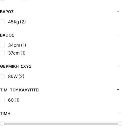
Σόμπες Ξύλου από Ατσάλι με Φούρνο
Σόμπες Πετρελαίου (Alfatherm)
ΒΆΡΟΣ
Σόμπες Πετρελαίου (Asikis Super Alfa)
45Kg
(2)
Σόμπες Πετρελαίου (Assos)
Σόμπες Πετρελαίου (StarStoves)
ΒΆΘΟΣ
Σόμπες Πετρελαίου (ThermoSteel)
34cm
(1)
Σόμπες Πετρελαίου (ΟΒΕΛ)
37cm
(1)
Σόμπες Πετρελαίου Αερόθερμες (Agorastos)
Σόμπες Πετρελαίου Αερόθερμες Ρ (Thermiki)
ΘΕΡΜΙΚΉ ΙΣΧΎΣ
Σόμπες Υγραερίου
8kW
(2)
Σούβλες - Εργαλεία Ψησίματος BBQ
Σχάρες Ψησίματος
Τ.Μ. ΠΟΥ ΚΑΛΎΠΤΕΙ
Σωλήνες (Μπουριά), Εξαρτήματα Σόμπας
60
(1)
Τζάκια - Εστίες
Τζακόσομπες
ΤΙΜΉ
Ψησταριές