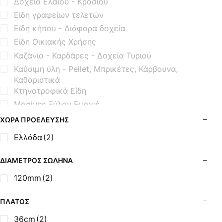
Δοχεία Ελαίου - Κρασιού
Είδη γραφείων τελετών
Είδη κήπου - Διάφορα δοχεία
Είδη Οικιακής Χρήσης
Καζάνια - Καρδάρες - Δοχεία Τυριού
Καύσιμη ύλη - Pellet, Μπρικέτες, Κάρβουνα,
Καθαριστικά
Κτηνοτροφικά Είδη
Μασίνες Ξύλου Εμαγιέ
Μασίνες Ξύλου Μαντεμένιες
ΧΏΡΑ ΠΡΟΈΛΕΥΣΗΣ
Μηχανισμοί Εξοπλισμού BBQ
Ελλάδα
(2)
Μοτέρ Σούβλας
Όρθιες Εμαγιέ Ξυλόσομπες
ΔΙΆΜΕΤΡΟΣ ΣΩΛΉΝΑ
Όρθιες Μαντεμένιες Σόμπες
120mm
(2)
Όρθιες Μαντεμένιες Σόμπες με Φούρνο
Σόμπες Boiler - Λέβητες Ξύλου
ΠΛΆΤΟΣ
Σόμπες Ξύλου από Ατσάλι
36cm
(2)