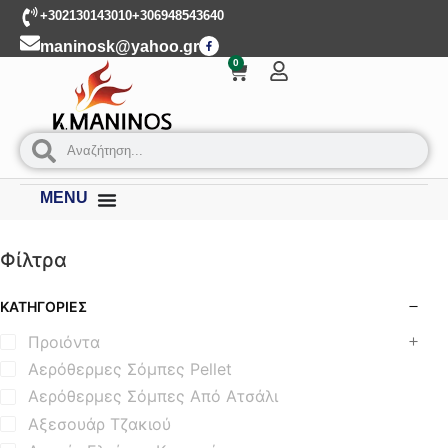
+302130143010
+306948543640
maninosk@yahoo.gr
0
MENU
Φίλτρα
ΚΑΤΗΓΟΡΊΕΣ
Προιόντα
Αερόθερμες Σόμπες Pellet
Αερόθερμες Σόμπες Από Ατσάλι
Αξεσουάρ Τζακιού