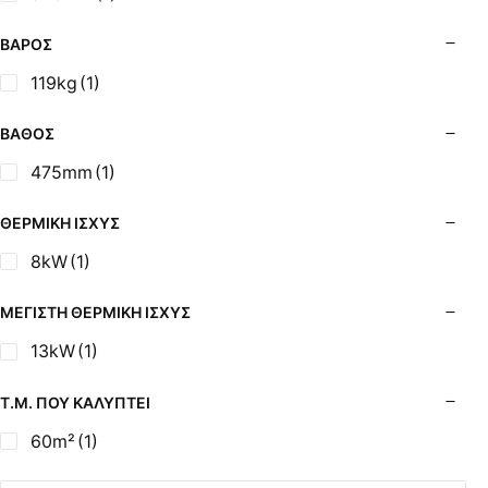
Σόμπες Ξύλου από Ατσάλι με Φούρνο
Σόμπες Πετρελαίου (Alfatherm)
ΒΆΡΟΣ
Σόμπες Πετρελαίου (Asikis Super Alfa)
119kg
(1)
Σόμπες Πετρελαίου (Assos)
Σόμπες Πετρελαίου (StarStoves)
ΒΆΘΟΣ
Σόμπες Πετρελαίου (ThermoSteel)
475mm
(1)
Σόμπες Πετρελαίου (ΟΒΕΛ)
Σόμπες Πετρελαίου Αερόθερμες (Agorastos)
ΘΕΡΜΙΚΉ ΙΣΧΎΣ
Σόμπες Πετρελαίου Αερόθερμες Ρ (Thermiki)
8kW
(1)
Σόμπες Υγραερίου
Σούβλες - Εργαλεία Ψησίματος BBQ
ΜΈΓΙΣΤΗ ΘΕΡΜΙΚΉ ΙΣΧΎΣ
Σχάρες Ψησίματος
13kW
(1)
Σωλήνες (Μπουριά), Εξαρτήματα Σόμπας
Τζάκια - Εστίες
Τ.Μ. ΠΟΥ ΚΑΛΎΠΤΕΙ
Τζακόσομπες
60m²
(1)
Ψησταριές