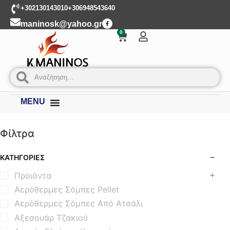
+302130143010
+306948543640
maninosk@yahoo.gr
0
MENU
Φίλτρα
ΚΑΤΗΓΟΡΊΕΣ
Προιόντα
Αερόθερμες Σόμπες Pellet
Αερόθερμες Σόμπες Από Ατσάλι
Αξεσουάρ Τζακιού