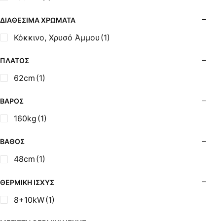
Σόμπες Ξύλου από Ατσάλι με Φούρνο
Σόμπες Πετρελαίου (Alfatherm)
ΔΙΑΘΈΣΙΜΑ ΧΡΏΜΑΤΑ
Σόμπες Πετρελαίου (Asikis Super Alfa)
Κόκκινο, Χρυσό Άμμου
(1)
Σόμπες Πετρελαίου (Assos)
Σόμπες Πετρελαίου (StarStoves)
ΠΛΆΤΟΣ
Σόμπες Πετρελαίου (ThermoSteel)
62cm
(1)
Σόμπες Πετρελαίου (ΟΒΕΛ)
Σόμπες Πετρελαίου Αερόθερμες (Agorastos)
ΒΆΡΟΣ
Σόμπες Πετρελαίου Αερόθερμες Ρ (Thermiki)
160kg
(1)
Σόμπες Υγραερίου
Σούβλες - Εργαλεία Ψησίματος BBQ
ΒΆΘΟΣ
Σχάρες Ψησίματος
48cm
(1)
Σωλήνες (Μπουριά), Εξαρτήματα Σόμπας
Τζάκια - Εστίες
ΘΕΡΜΙΚΉ ΙΣΧΎΣ
Τζακόσομπες
8+10kW
(1)
Ψησταριές