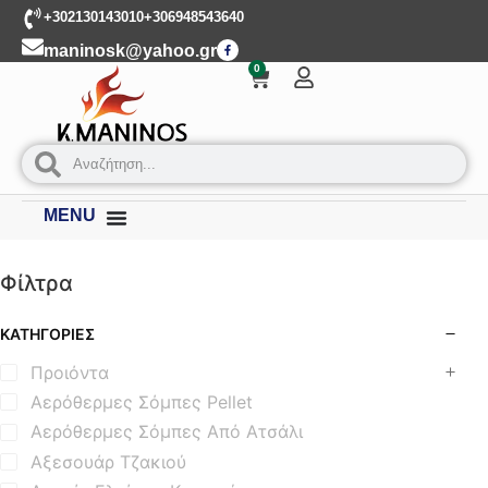
+302130143010
+306948543640
maninosk@yahoo.gr
0
MENU
Φίλτρα
ΚΑΤΗΓΟΡΊΕΣ
Προιόντα
Αερόθερμες Σόμπες Pellet
Αερόθερμες Σόμπες Από Ατσάλι
Αξεσουάρ Τζακιού