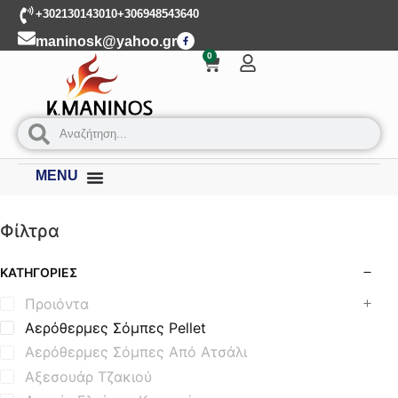
+302130143010
+306948543640
maninosk@yahoo.gr
0
MENU
Φίλτρα
ΚΑΤΗΓΟΡΊΕΣ
Προιόντα
Αερόθερμες Σόμπες Pellet
Αερόθερμες Σόμπες Από Ατσάλι
Αξεσουάρ Τζακιού