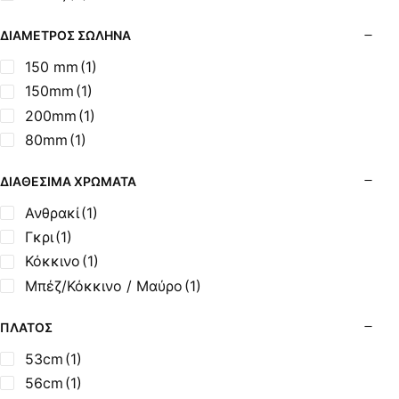
Σόμπες Ξύλου από Ατσάλι με Φούρνο
Σόμπες Πετρελαίου (Alfatherm)
ΔΙΆΜΕΤΡΟΣ ΣΩΛΉΝΑ
Σόμπες Πετρελαίου (Asikis Super Alfa)
150 mm
(1)
Σόμπες Πετρελαίου (Assos)
150mm
(1)
Σόμπες Πετρελαίου (StarStoves)
200mm
(1)
Σόμπες Πετρελαίου (ThermoSteel)
80mm
(1)
Σόμπες Πετρελαίου (ΟΒΕΛ)
Σόμπες Πετρελαίου Αερόθερμες (Agorastos)
ΔΙΑΘΈΣΙΜΑ ΧΡΏΜΑΤΑ
Σόμπες Πετρελαίου Αερόθερμες Ρ (Thermiki)
Ανθρακί
(1)
Σόμπες Υγραερίου
Γκρι
(1)
Σούβλες - Εργαλεία Ψησίματος BBQ
Κόκκινο
(1)
Σχάρες Ψησίματος
Μπέζ/Κόκκινο / Μαύρο
(1)
Σωλήνες (Μπουριά), Εξαρτήματα Σόμπας
Τζάκια - Εστίες
ΠΛΆΤΟΣ
Τζακόσομπες
53cm
(1)
Ψησταριές
56cm
(1)