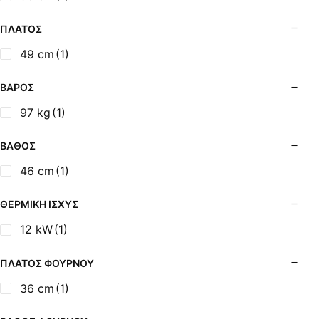
Σόμπες Ξύλου από Ατσάλι με Φούρνο
Σόμπες Πετρελαίου (Alfatherm)
ΠΛΆΤΟΣ
Σόμπες Πετρελαίου (Asikis Super Alfa)
49 cm
(1)
Σόμπες Πετρελαίου (Assos)
Σόμπες Πετρελαίου (StarStoves)
ΒΆΡΟΣ
Σόμπες Πετρελαίου (ThermoSteel)
97 kg
(1)
Σόμπες Πετρελαίου (ΟΒΕΛ)
Σόμπες Πετρελαίου Αερόθερμες (Agorastos)
ΒΆΘΟΣ
Σόμπες Πετρελαίου Αερόθερμες Ρ (Thermiki)
46 cm
(1)
Σόμπες Υγραερίου
Σούβλες - Εργαλεία Ψησίματος BBQ
ΘΕΡΜΙΚΉ ΙΣΧΎΣ
Σχάρες Ψησίματος
12 kW
(1)
Σωλήνες (Μπουριά), Εξαρτήματα Σόμπας
Τζάκια - Εστίες
ΠΛΆΤΟΣ ΦΟΎΡΝΟΥ
Τζακόσομπες
36 cm
(1)
Ψησταριές