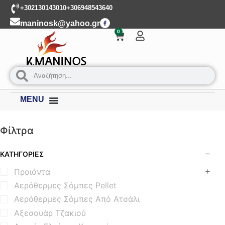
+302130143010
+306948543640
maninosk@yahoo.gr
0
MENU
Φίλτρα
ΚΑΤΗΓΟΡΊΕΣ
Προιόντα
Αερόθερμες Σόμπες Pellet
Αερόθερμες Σόμπες Από Ατσάλι
Αξεσουάρ Τζακιού