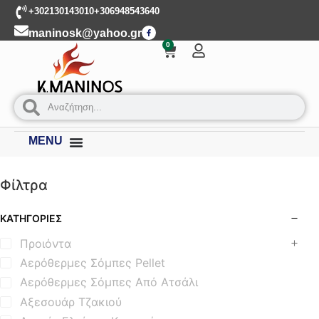
+302130143010
+306948543640
maninosk@yahoo.gr
0
MENU
Φίλτρα
ΚΑΤΗΓΟΡΊΕΣ
Προιόντα
Αερόθερμες Σόμπες Pellet
Αερόθερμες Σόμπες Από Ατσάλι
Αξεσουάρ Τζακιού