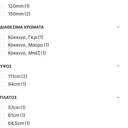
Σόμπες Ξύλου από Ατσάλι με Φούρνο
120mm
(1)
Σόμπες Πετρελαίου (Alfatherm)
150mm
(2)
Σόμπες Πετρελαίου (Asikis Super Alfa)
Σόμπες Πετρελαίου (Assos)
ΔΙΑΘΈΣΙΜΑ ΧΡΏΜΑΤΑ
Σόμπες Πετρελαίου (StarStoves)
Κόκκινο, Γκρι
(1)
Σόμπες Πετρελαίου (ThermoSteel)
Κόκκινο, Μαύρο
(1)
Σόμπες Πετρελαίου (ΟΒΕΛ)
Κόκκινο, Μπέζ
(1)
Σόμπες Πετρελαίου Αερόθερμες (Agorastos)
Σόμπες Πετρελαίου Αερόθερμες Ρ (Thermiki)
ΎΨΟΣ
Σόμπες Υγραερίου
111cm
(2)
Σούβλες - Εργαλεία Ψησίματος BBQ
94cm
(1)
Σχάρες Ψησίματος
Σωλήνες (Μπουριά), Εξαρτήματα Σόμπας
ΠΛΆΤΟΣ
Τζάκια - Εστίες
57cm
(1)
Τζακόσομπες
61cm
(1)
Ψησταριές
64,5cm
(1)