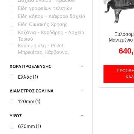
Είδη γραφείων τελετών
Είδη κήπου - Διάφορα δοχεία
Είδη Οικιακής Χρήσης
Καζάνια - Καρδάρες - Δοχεία
Ξυλόσομ
Τυριού
Μαντεμένιο
Καύσιμη ύλη - Pellet,
640
Μπρικέτες, Κάρβουνα,
Καθαριστικά
Κτηνοτροφικά Είδη
ΧΏΡΑ ΠΡΟΈΛΕΥΣΗΣ
ΠΡΟΣΘΉ
Μασίνες Ξύλου Εμαγιέ
Ελλάς
(1)
ΚΑΛ
Μασίνες Ξύλου Μαντεμένιες
Μηχανισμοί Εξοπλισμού BBQ
ΔΙΆΜΕΤΡΟΣ ΣΩΛΉΝΑ
Μοτέρ Σούβλας
120mm
(1)
Όρθιες Εμαγιέ Ξυλόσομπες
Όρθιες Μαντεμένιες Σόμπες
ΎΨΟΣ
Όρθιες Μαντεμένιες Σόμπες
670mm
(1)
με Φούρνο