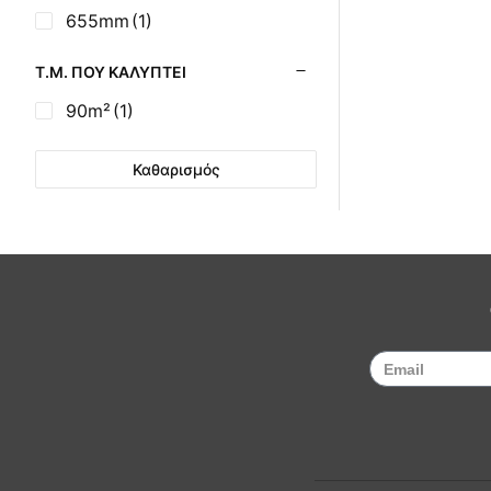
Σούβλες - Εργαλεία
655mm
(1)
Ψησίματος BBQ
Σχάρες Ψησίματος
Τ.Μ. ΠΟΥ ΚΑΛΎΠΤΕΙ
Σωλήνες (Μπουριά),
90m²
(1)
Εξαρτήματα Σόμπας
Τζάκια - Εστίες
Καθαρισμός
Τζακόσομπες
Ψησταριές