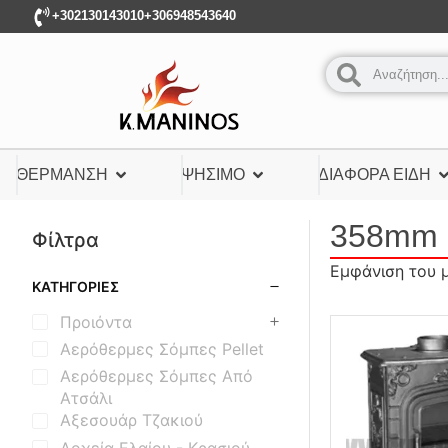
+302130143010
+306948543640
ΘΈΡΜΑΝΣΗ
ΨΉΣΙΜΟ
ΔΙΆΦΟΡΑ ΕΊΔΗ
358mm
Φίλτρα
Εμφάνιση του 
ΚΑΤΗΓΟΡΊΕΣ
Προιόντα
Αερόθερμες Σόμπες Pellet
Αερόθερμες Σόμπες Από
Ατσάλι
Αξεσουάρ Τζακιού
Δοχεία Ελαίου - Κρασιού