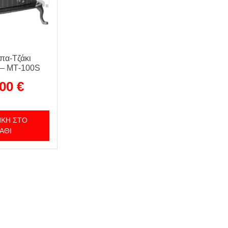
πα-Τζάκι
 – ΜΤ-100S
,00
€
ΚΗ ΣΤΟ
ΆΘΙ