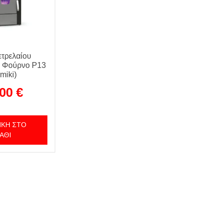
τρελαίου
ε Φούρνο P13
miki)
,00
€
ΚΗ ΣΤΟ
ΆΘΙ