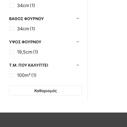
Σούβλες - Εργαλεία
34cm
(1)
Ψησίματος BBQ
Σχάρες Ψησίματος
ΒΆΘΟΣ ΦΟΎΡΝΟΥ
Σωλήνες (Μπουριά),
34cm
(1)
Εξαρτήματα Σόμπας
Τζάκια - Εστίες
ΎΨΟΣ ΦΟΎΡΝΟΥ
Τζακόσομπες
19,5cm
(1)
Ψησταριές
Τ.Μ. ΠΟΥ ΚΑΛΎΠΤΕΙ
100m²
(1)
Καθαρισμός