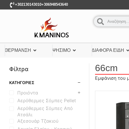
+302130143010
+306948543640
ΘΈΡΜΑΝΣΗ
ΨΉΣΙΜΟ
ΔΙΆΦΟΡΑ ΕΊΔΗ
66cm
Φίλτρα
Εμφάνιση του 
ΚΑΤΗΓΟΡΊΕΣ
Προιόντα
Αερόθερμες Σόμπες Pellet
Αερόθερμες Σόμπες Από
Ατσάλι
Αξεσουάρ Τζακιού
Δοχεία Ελαίου - Κρασιού