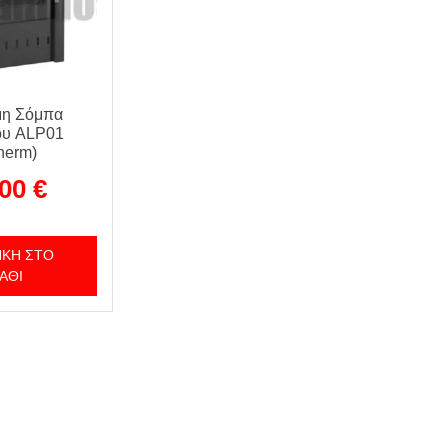
μη Σόμπα
ου ALP01
therm)
,00
€
ΚΗ ΣΤΟ
ΆΘΙ