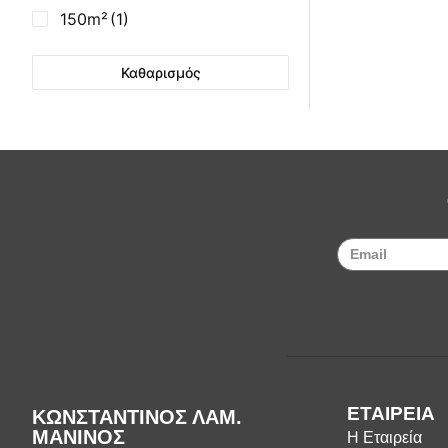
Σούβλες - Εργαλεία
150m²
(1)
Ψησίματος BBQ
Σχάρες Ψησίματος
Καθαρισμός
Σωλήνες (Μπουριά),
Εξαρτήματα Σόμπας
Τζάκια - Εστίες
Τζακόσομπες
Ψησταριές
ΕΤΑΙΡΕΙΑ
ΚΩΝΣΤΑΝΤΙΝΟΣ ΛΑΜ.
ΜΑΝΙΝΟΣ
Η Εταιρεία