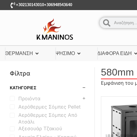
+302130143010
+306948543640
ΘΈΡΜΑΝΣΗ
ΨΉΣΙΜΟ
ΔΙΆΦΟΡΑ ΕΊΔΗ
580mm
Φίλτρα
Εμφάνιση του 
ΚΑΤΗΓΟΡΊΕΣ
Προιόντα
Αερόθερμες Σόμπες Pellet
Αερόθερμες Σόμπες Από
Ατσάλι
Αξεσουάρ Τζακιού
Δοχεία Ελαίου - Κρασιού