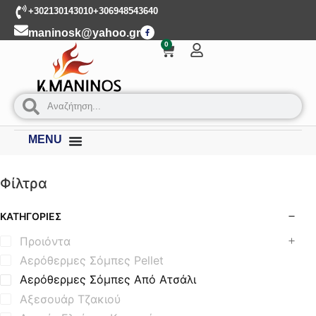
+302130143010
+306948543640
maninosk@yahoo.gr
0
MENU
Φίλτρα
ΚΑΤΗΓΟΡΊΕΣ
Προιόντα
Αερόθερμες Σόμπες Pellet
Αερόθερμες Σόμπες Από Ατσάλι
Αξεσουάρ Τζακιού