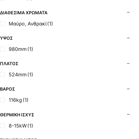
Σόμπες Ξύλου από Ατσάλι με Φούρνο
Σόμπες Πετρελαίου (Alfatherm)
ΔΙΑΘΈΣΙΜΑ ΧΡΏΜΑΤΑ
Σόμπες Πετρελαίου (Asikis Super Alfa)
Μαύρο, Ανθρακί
(1)
Σόμπες Πετρελαίου (Assos)
Σόμπες Πετρελαίου (StarStoves)
ΎΨΟΣ
Σόμπες Πετρελαίου (ThermoSteel)
980mm
(1)
Σόμπες Πετρελαίου (ΟΒΕΛ)
Σόμπες Πετρελαίου Αερόθερμες (Agorastos)
ΠΛΆΤΟΣ
Σόμπες Πετρελαίου Αερόθερμες Ρ (Thermiki)
524mm
(1)
Σόμπες Υγραερίου
Σούβλες - Εργαλεία Ψησίματος BBQ
ΒΆΡΟΣ
Σχάρες Ψησίματος
116kg
(1)
Σωλήνες (Μπουριά), Εξαρτήματα Σόμπας
Τζάκια - Εστίες
ΘΕΡΜΙΚΉ ΙΣΧΎΣ
Τζακόσομπες
8-15kW
(1)
Ψησταριές