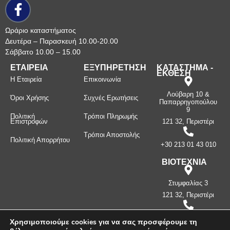
Ωράριο καταστήματος
Δευτέρα – Παρασκευή 10.00-20.00
Σάββατο 10.00 – 15.00
ΕΤΑΙΡΕΙΑ
ΕΞΥΠΗΡΕΤΗΣΗ
ΚΑΤΑΣΤΗΜΑ -
ΕΚΘΕΣΗ
Η Εταιρεία
Επικοινωνία
Λούβαρη 10 &
Όροι Χρήσης
Συχνές Ερωτήσεις
Παπαρρηγοπούλου
9
Πολιτική
Τρόποι Πληρωμής
Επιστροφών
121 32, Περιστέρι
Τρόποι Αποστολής
Πολιτική Απορρήτου
+30 213 01 43 010
ΒΙΟΤΕΧΝΙΑ
Στυμφαλίας 3
121 32, Περιστέρι
+30 210 57 87
Χρησιμοποιούμε cookies για να σας προσφέρουμε τη
397