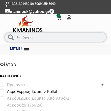
+302130143010
+306948543640
maninosk@yahoo.gr
0
MENU
Φίλτρα
ΚΑΤΗΓΟΡΊΕΣ
Προιόντα
Αερόθερμες Σόμπες Pellet
Αερόθερμες Σόμπες Από Ατσάλι
Αξεσουάρ Τζακιού