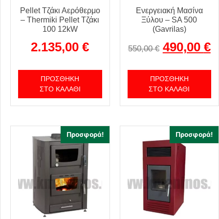
Pellet Τζάκι Αερόθερμο
Ενεργειακή Μασίνα
– Thermiki Pellet Τζάκι
Ξύλου – SA 500
100 12kW
(Gavrilas)
2.135,00
€
490,00
€
550,00
€
ΠΡΟΣΘΉΚΗ
ΠΡΟΣΘΉΚΗ
ΣΤΟ ΚΑΛΆΘΙ
ΣΤΟ ΚΑΛΆΘΙ
Προσφορά!
Προσφορά!