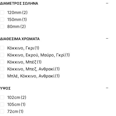
Σόμπες Ξύλου από Ατσάλι με Φούρνο
ΔΙΆΜΕΤΡΟΣ ΣΩΛΉΝΑ
Σόμπες Πετρελαίου (Alfatherm)
120mm
(2)
Σόμπες Πετρελαίου (Asikis Super Alfa)
150mm
(1)
Σόμπες Πετρελαίου (Assos)
80mm
(2)
Σόμπες Πετρελαίου (StarStoves)
Σόμπες Πετρελαίου (ThermoSteel)
ΔΙΑΘΈΣΙΜΑ ΧΡΏΜΑΤΑ
Σόμπες Πετρελαίου (ΟΒΕΛ)
Κόκκινο, Γκρι
(1)
Σόμπες Πετρελαίου Αερόθερμες (Agorastos)
Κόκκινο, Εκρού, Μαύρο, Γκρί
(1)
Σόμπες Πετρελαίου Αερόθερμες Ρ (Thermiki)
Κόκκινο, Μπέζ
(1)
Σόμπες Υγραερίου
Κόκκινο, Μπεζ, Ανθρακί
(1)
Σούβλες - Εργαλεία Ψησίματος BBQ
Μπλέ, Κόκκινο, Ανθρακί
(1)
Σχάρες Ψησίματος
Σωλήνες (Μπουριά), Εξαρτήματα Σόμπας
ΎΨΟΣ
Τζάκια - Εστίες
102cm
(2)
Τζακόσομπες
105cm
(1)
Ψησταριές
72cm
(1)