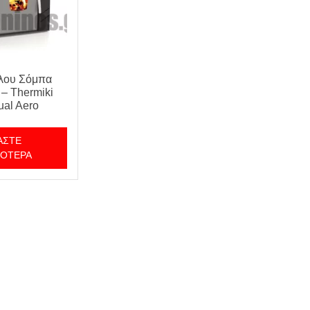
ύλου Σόμπα
– Thermiki
ual Aero
ΆΣΤΕ
ΣΌΤΕΡΑ