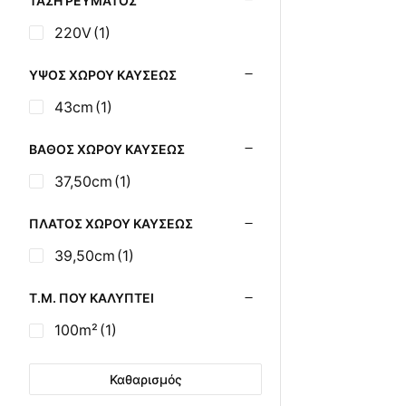
ΤΆΣΗ ΡΕΎΜΑΤΟΣ
Σούβλες - Εργαλεία
220V
(1)
Ψησίματος BBQ
Σχάρες Ψησίματος
ΎΨΟΣ ΧΏΡΟΥ ΚΑΎΣΕΩΣ
Σωλήνες (Μπουριά),
Εξαρτήματα Σόμπας
43cm
(1)
Τζάκια - Εστίες
Τζακόσομπες
ΒΆΘΟΣ ΧΏΡΟΥ ΚΑΎΣΕΩΣ
Ψησταριές
37,50cm
(1)
ΠΛΆΤΟΣ ΧΏΡΟΥ ΚΑΎΣΕΩΣ
39,50cm
(1)
Τ.Μ. ΠΟΥ ΚΑΛΎΠΤΕΙ
100m²
(1)
Καθαρισμός