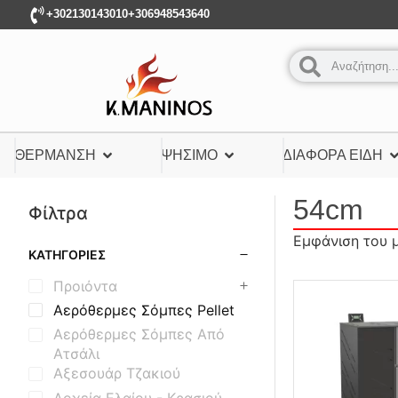
+302130143010
+306948543640
ΘΈΡΜΑΝΣΗ
ΨΉΣΙΜΟ
ΔΙΆΦΟΡΑ ΕΊΔΗ
54cm
Φίλτρα
Εμφάνιση του 
ΚΑΤΗΓΟΡΊΕΣ
Προιόντα
Αερόθερμες Σόμπες Pellet
Αερόθερμες Σόμπες Από
Ατσάλι
Αξεσουάρ Τζακιού
Δοχεία Ελαίου - Κρασιού