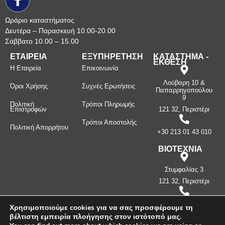
Ωράριο καταστήματος
Δευτέρα – Παρασκευή 10.00-20.00
Σάββατο 10.00 – 15.00
ΕΤΑΙΡΕΙΑ
ΕΞΥΠΗΡΕΤΗΣΗ
ΚΑΤΑΣΤΗΜΑ -
ΕΚΘΕΣΗ
Η Εταιρεία
Επικοινωνία
Λούβαρη 10 &
Όροι Χρήσης
Συχνές Ερωτήσεις
Παπαρρηγοπούλου
9
Πολιτική
Τρόποι Πληρωμής
Επιστροφών
121 32, Περιστέρι
Τρόποι Αποστολής
Πολιτική Απορρήτου
+30 213 01 43 010
ΒΙΟΤΕΧΝΙΑ
Στυμφαλίας 3
121 32, Περιστέρι
+30 210 57 87
Χρησιμοποιούμε cookies για να σας προσφέρουμε τη
397
βέλτιστη εμπειρία πλοήγησης στον ιστότοπό μας.