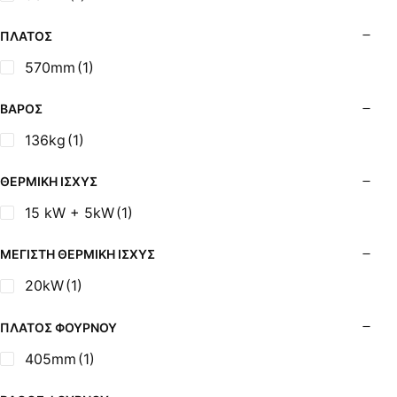
Σόμπες Ξύλου από Ατσάλι με Φούρνο
Σόμπες Πετρελαίου (Alfatherm)
ΠΛΆΤΟΣ
Σόμπες Πετρελαίου (Asikis Super Alfa)
570mm
(1)
Σόμπες Πετρελαίου (Assos)
Σόμπες Πετρελαίου (StarStoves)
ΒΆΡΟΣ
Σόμπες Πετρελαίου (ThermoSteel)
136kg
(1)
Σόμπες Πετρελαίου (ΟΒΕΛ)
Σόμπες Πετρελαίου Αερόθερμες (Agorastos)
ΘΕΡΜΙΚΉ ΙΣΧΎΣ
Σόμπες Πετρελαίου Αερόθερμες Ρ (Thermiki)
15 kW + 5kW
(1)
Σόμπες Υγραερίου
Σούβλες - Εργαλεία Ψησίματος BBQ
ΜΈΓΙΣΤΗ ΘΕΡΜΙΚΉ ΙΣΧΎΣ
Σχάρες Ψησίματος
20kW
(1)
Σωλήνες (Μπουριά), Εξαρτήματα Σόμπας
Τζάκια - Εστίες
ΠΛΆΤΟΣ ΦΟΎΡΝΟΥ
Τζακόσομπες
405mm
(1)
Ψησταριές