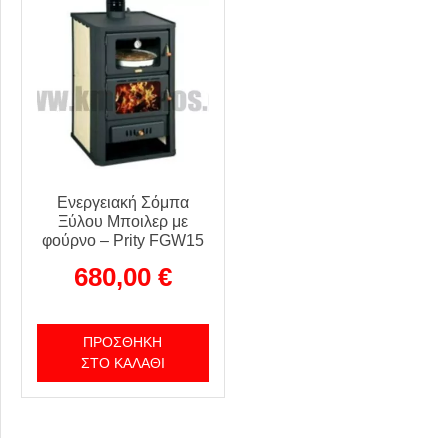
Ενεργειακή Σόμπα
Ξύλου Μποιλερ με
φούρνο – Prity FGW15
680,00
€
ΠΡΟΣΘΉΚΗ
ΣΤΟ ΚΑΛΆΘΙ