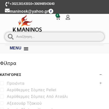
+302130143010
+306948543640
maninosk@yahoo.gr
0
MENU
Φίλτρα
ΚΑΤΗΓΟΡΊΕΣ
Προιόντα
Αερόθερμες Σόμπες Pellet
Αερόθερμες Σόμπες Από Ατσάλι
Αξεσουάρ Τζακιού