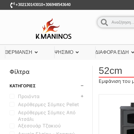
+302130143010
+306948543640
ΘΈΡΜΑΝΣΗ
ΨΉΣΙΜΟ
ΔΙΆΦΟΡΑ ΕΊΔΗ
52cm
Φίλτρα
Εμφάνιση του 
ΚΑΤΗΓΟΡΊΕΣ
Προιόντα
Αερόθερμες Σόμπες Pellet
Αερόθερμες Σόμπες Από
Ατσάλι
Αξεσουάρ Τζακιού
Δοχεία Ελαίου - Κρασιού