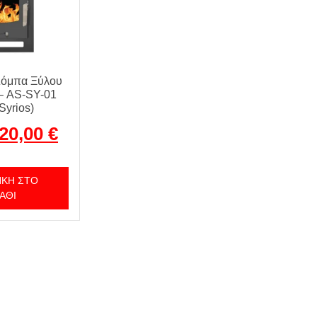
Σόμπα Ξύλου
– AS-SY-01
(Syrios)
20,00
€
ΚΗ ΣΤΟ
ΆΘΙ