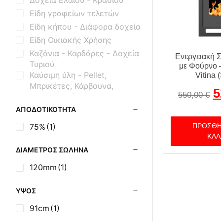
Είδη γραφείων τελετών
Είδη κήπου - Διάφορα δοχεία
Είδη Οικιακής Χρήσης
Καζάνια - Καρδάρες - Δοχεία
Ενεργειακή 
Τυριού
με Φούρνο 
Καύσιμη ύλη - Pellet,
Vitina 
Μπρικέτες, Κάρβουνα,
5
550,00
€
Καθαριστικά
Κτηνοτροφικά Είδη
ΑΠΟΔΟΤΙΚΌΤΗΤΑ
Μασίνες Ξύλου Εμαγιέ
75%
(1)
ΠΡΟΣΘΉ
Μασίνες Ξύλου Μαντεμένιες
ΚΑΛ
Μηχανισμοί Εξοπλισμού BBQ
ΔΙΆΜΕΤΡΟΣ ΣΩΛΉΝΑ
Μοτέρ Σούβλας
120mm
(1)
Όρθιες Εμαγιέ Ξυλόσομπες
Όρθιες Μαντεμένιες Σόμπες
ΎΨΟΣ
Όρθιες Μαντεμένιες Σόμπες
91cm
(1)
με Φούρνο