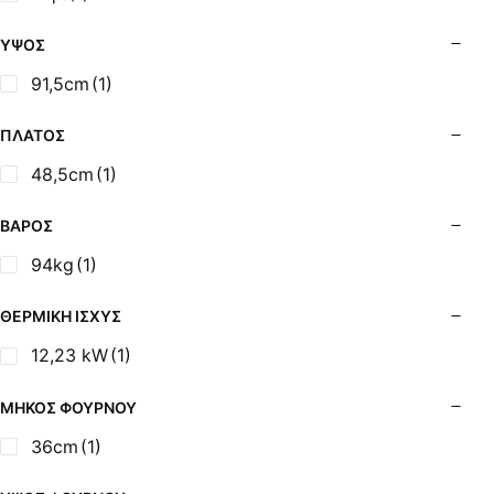
Σόμπες Ξύλου από Ατσάλι με Φούρνο
Σόμπες Πετρελαίου (Alfatherm)
ΎΨΟΣ
Σόμπες Πετρελαίου (Asikis Super Alfa)
91,5cm
(1)
Σόμπες Πετρελαίου (Assos)
Σόμπες Πετρελαίου (StarStoves)
ΠΛΆΤΟΣ
Σόμπες Πετρελαίου (ThermoSteel)
48,5cm
(1)
Σόμπες Πετρελαίου (ΟΒΕΛ)
Σόμπες Πετρελαίου Αερόθερμες (Agorastos)
ΒΆΡΟΣ
Σόμπες Πετρελαίου Αερόθερμες Ρ (Thermiki)
94kg
(1)
Σόμπες Υγραερίου
Σούβλες - Εργαλεία Ψησίματος BBQ
ΘΕΡΜΙΚΉ ΙΣΧΎΣ
Σχάρες Ψησίματος
12,23 kW
(1)
Σωλήνες (Μπουριά), Εξαρτήματα Σόμπας
Τζάκια - Εστίες
ΜΉΚΟΣ ΦΟΎΡΝΟΥ
Τζακόσομπες
36cm
(1)
Ψησταριές