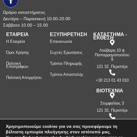
Ωράριο καταστήματος
Δευτέρα – Παρασκευή 10.00-20.00
Σάββατο 10.00 – 15.00
ΕΤΑΙΡΕΙΑ
ΕΞΥΠΗΡΕΤΗΣΗ
ΚΑΤΑΣΤΗΜΑ -
ΕΚΘΕΣΗ
Η Εταιρεία
Επικοινωνία
Λούβαρη 10 &
Όροι Χρήσης
Συχνές Ερωτήσεις
Παπαρρηγοπούλου
9
Πολιτική
Τρόποι Πληρωμής
Επιστροφών
121 32, Περιστέρι
Τρόποι Αποστολής
Πολιτική Απορρήτου
+30 213 01 43 010
ΒΙΟΤΕΧΝΙΑ
Στυμφαλίας 3
121 32, Περιστέρι
+30 210 57 87
Χρησιμοποιούμε cookies για να σας προσφέρουμε τη
397
βέλτιστη εμπειρία πλοήγησης στον ιστότοπό μας.