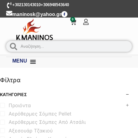
+302130143010
+306948543640
maninosk@yahoo.gr
0
MENU
Φίλτρα
ΚΑΤΗΓΟΡΊΕΣ
Προιόντα
Αερόθερμες Σόμπες Pellet
Αερόθερμες Σόμπες Από Ατσάλι
Αξεσουάρ Τζακιού