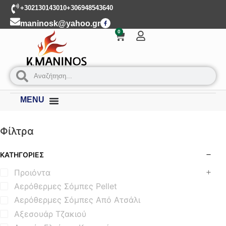
+302130143010
+306948543640
maninosk@yahoo.gr
0
MENU
Φίλτρα
ΚΑΤΗΓΟΡΊΕΣ
Προιόντα
Αερόθερμες Σόμπες Pellet
Αερόθερμες Σόμπες Από Ατσάλι
Αξεσουάρ Τζακιού