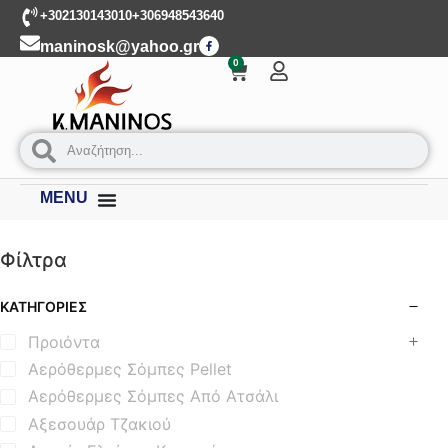
+302130143010
+306948543640
maninosk@yahoo.gr
0
MENU
Φίλτρα
ΚΑΤΗΓΟΡΊΕΣ
Προιόντα
Αερόθερμες Σόμπες Pellet
Αερόθερμες Σόμπες Από Ατσάλι
Αξεσουάρ Τζακιού