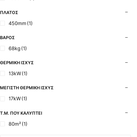
Σόμπες Ξύλου από Ατσάλι με Φούρνο
Σόμπες Πετρελαίου (Alfatherm)
ΠΛΆΤΟΣ
Σόμπες Πετρελαίου (Asikis Super Alfa)
450mm
(1)
Σόμπες Πετρελαίου (Assos)
Σόμπες Πετρελαίου (StarStoves)
ΒΆΡΟΣ
Σόμπες Πετρελαίου (ThermoSteel)
68kg
(1)
Σόμπες Πετρελαίου (ΟΒΕΛ)
Σόμπες Πετρελαίου Αερόθερμες (Agorastos)
ΘΕΡΜΙΚΉ ΙΣΧΎΣ
Σόμπες Πετρελαίου Αερόθερμες Ρ (Thermiki)
13kW
(1)
Σόμπες Υγραερίου
Σούβλες - Εργαλεία Ψησίματος BBQ
ΜΈΓΙΣΤΗ ΘΕΡΜΙΚΉ ΙΣΧΎΣ
Σχάρες Ψησίματος
17kW
(1)
Σωλήνες (Μπουριά), Εξαρτήματα Σόμπας
Τζάκια - Εστίες
Τ.Μ. ΠΟΥ ΚΑΛΎΠΤΕΙ
Τζακόσομπες
80m²
(1)
Ψησταριές