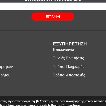
ΕΓΓΡΑΦΗ
ΕΞΥΠΗΡΕΤΗΣΗ
Επικοινωνία
Συχνές Ερωτήσεις
στροφών
Τρόποι Πληρωμής
ρρήτου
Τρόποι Αποστολής
 σας προσφέρουμε τη βέλτιστη εμπειρία πλοήγησης στον ιστότο
ος Λ. Κωνσταντίνος - Λευκοσιδηρουργία. Με την επιφύλαξη παντός δικαιώμ
h cookies we are using or switch them off in
settings
.