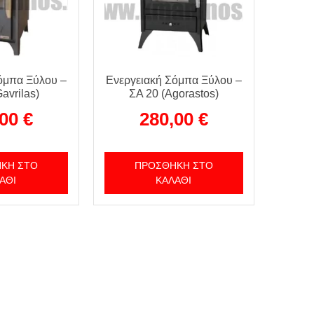
όμπα Ξύλου –
Ενεργειακή Σόμπα Ξύλου –
avrilas)
ΣΑ 20 (Agorastos)
,00
€
280,00
€
ΚΗ ΣΤΟ
ΠΡΟΣΘΉΚΗ ΣΤΟ
ΆΘΙ
ΚΑΛΆΘΙ