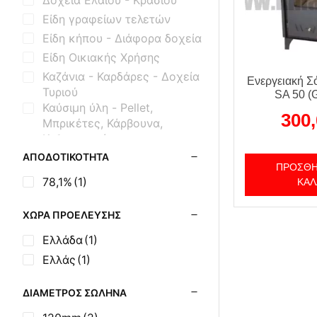
Είδη γραφείων τελετών
Είδη κήπου - Διάφορα δοχεία
Είδη Οικιακής Χρήσης
Καζάνια - Καρδάρες - Δοχεία
Ενεργειακή Σ
Τυριού
SA 50 (G
Καύσιμη ύλη - Pellet,
300
Μπρικέτες, Κάρβουνα,
Καθαριστικά
Κτηνοτροφικά Είδη
ΑΠΟΔΟΤΙΚΌΤΗΤΑ
ΠΡΟΣΘΉ
Μασίνες Ξύλου Εμαγιέ
78,1%
(1)
ΚΑΛ
Μασίνες Ξύλου Μαντεμένιες
Μηχανισμοί Εξοπλισμού BBQ
ΧΏΡΑ ΠΡΟΈΛΕΥΣΗΣ
Μοτέρ Σούβλας
Ελλάδα
(1)
Όρθιες Εμαγιέ Ξυλόσομπες
Ελλάς
(1)
Όρθιες Μαντεμένιες Σόμπες
Όρθιες Μαντεμένιες Σόμπες
ΔΙΆΜΕΤΡΟΣ ΣΩΛΉΝΑ
με Φούρνο