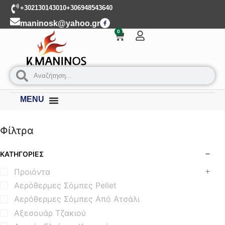
+302130143010
+306948543640
maninosk@yahoo.gr
0
MENU
Φίλτρα
ΚΑΤΗΓΟΡΊΕΣ
Προιόντα
Αερόθερμες Σόμπες Pellet
Αερόθερμες Σόμπες Από Ατσάλι
Αξεσουάρ Τζακιού