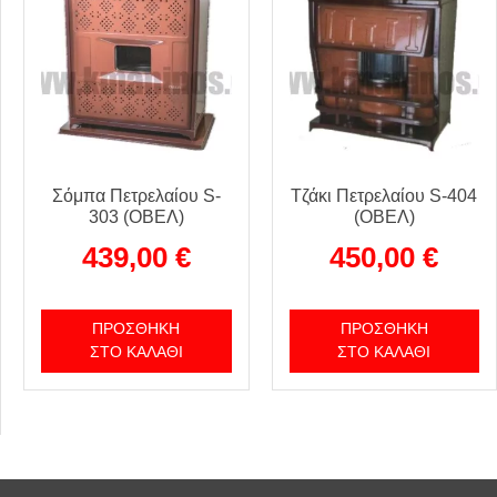
Σόμπα Πετρελαίου S-
Τζάκι Πετρελαίου S-404
303 (ΟΒΕΛ)
(ΟΒΕΛ)
439,00
€
450,00
€
ΠΡΟΣΘΉΚΗ
ΠΡΟΣΘΉΚΗ
ΣΤΟ ΚΑΛΆΘΙ
ΣΤΟ ΚΑΛΆΘΙ