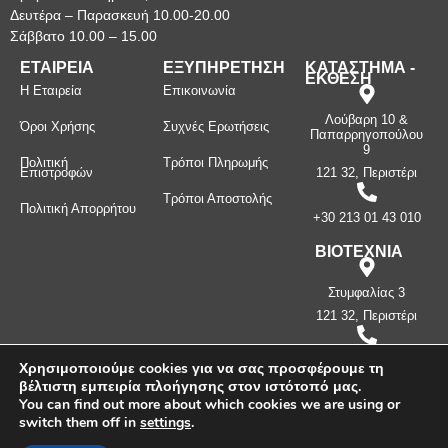
Δευτέρα – Παρασκευή 10.00-20.00
Σάββατο 10.00 – 15.00
ΕΤΑΙΡΕΙΑ
ΕΞΥΠΗΡΕΤΗΣΗ
ΚΑΤΑΣΤΗΜΑ -
ΕΚΘΕΣΗ
Η Εταιρεία
Επικοινωνία
Λούβαρη 10 &
Όροι Χρήσης
Συχνές Ερωτήσεις
Παπαρρηγοπούλου
9
Πολιτική
Τρόποι Πληρωμής
Επιστροφών
121 32, Περιστέρι
Τρόποι Αποστολής
Πολιτική Απορρήτου
+30 213 01 43 010
ΒΙΟΤΕΧΝΙΑ
Στυμφαλίας 3
121 32, Περιστέρι
+30 210 57 87
Χρησιμοποιούμε cookies για να σας προσφέρουμε τη
397
βέλτιστη εμπειρία πλοήγησης στον ιστότοπό μας.
You can find out more about which cookies we are using or
switch them off in
settings
.
Πνευματικά δικαιώματα ©
2026
Μανίνος Λ. Κωνσταντίνος -
Λευκοσιδηρουργία. Με την επιφύλαξη παντός δικαιώματος.