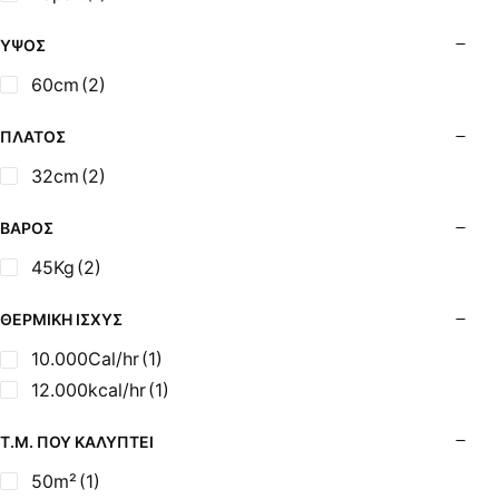
Σόμπες Ξύλου από Ατσάλι με Φούρνο
Σόμπες Πετρελαίου (Alfatherm)
ΎΨΟΣ
Σόμπες Πετρελαίου (Asikis Super Alfa)
60cm
(2)
Σόμπες Πετρελαίου (Assos)
Σόμπες Πετρελαίου (StarStoves)
ΠΛΆΤΟΣ
Σόμπες Πετρελαίου (ThermoSteel)
32cm
(2)
Σόμπες Πετρελαίου (ΟΒΕΛ)
Σόμπες Πετρελαίου Αερόθερμες (Agorastos)
ΒΆΡΟΣ
Σόμπες Πετρελαίου Αερόθερμες Ρ (Thermiki)
45Kg
(2)
Σόμπες Υγραερίου
Σούβλες - Εργαλεία Ψησίματος BBQ
ΘΕΡΜΙΚΉ ΙΣΧΎΣ
Σχάρες Ψησίματος
10.000Cal/hr
(1)
Σωλήνες (Μπουριά), Εξαρτήματα Σόμπας
12.000kcal/hr
(1)
Τζάκια - Εστίες
Τζακόσομπες
Τ.Μ. ΠΟΥ ΚΑΛΎΠΤΕΙ
Ψησταριές
50m²
(1)